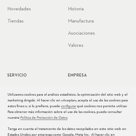
Novedades
Historia
Tiendas
Manufactura
Asociaciones
Valores
SERVICIO
EMPRESA
Servicio de relojes
Jobs
Utilizamos cookies para el análisis estadístico, la optimización del sitio web y el
marketing dirigido. Al hacer clic en «Aceptar», acepta el uso de las cookies para
Cuidado del reloj
Prensa
estos fines o, si lo prefiere, puede
configurar
qué cookies nos permite utilizar.
Para obtener más información sobre el uso de las cookies, puede consultar
Manuales
Contacto
nuestra
Política de Protección de Datos
.
Preguntas frecuentes
Tenga en cuenta el tratamiento de los datos recopilados en este sitio web en
Estados Unidos por empresas como Google, Meta Inc.: Al hacer clic en