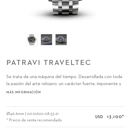
PATRAVI TRAVELTEC
Se trata de una máquina del tiempo. Desarrollada con toda
la pasión del arte relojero: un carácter fuerte, imponente y
armonioso a la vez.
MÁS INFORMACIÓN
Ø
46.6mm
|
00.10620.08.33.21
13,100
*
USD
* Precio de venta recomendado