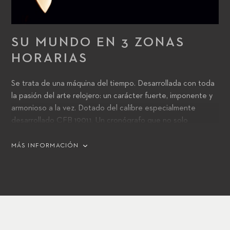
SU MUNDO EN 3 ZONAS
HORARIAS
Se trata de una máquina del tiempo. Desarrollada con toda
la pasión del arte relojero: un carácter fuerte, imponente y
armonioso a la vez. Dotado del calibre especialmente
desarrollado CFB 1901.1. Un cronógrafo que no solo
satisface los más altos requisitos de precisión gracias a su
certificación de cronómetro, sino que también presenta
MÁS INFORMACIÓN
tres zonas horarias simultáneamente.