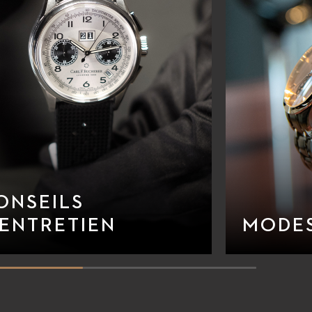
ONSEILS
’ENTRETIEN
MODES