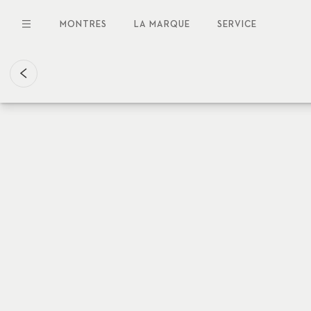
Aller
au
MONTRES
LA MARQUE
SERVICE
contenu
principal