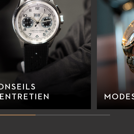
ONSEILS
’ENTRETIEN
MODES