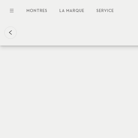
Aller
au
MONTRES
LA MARQUE
SERVICE
contenu
principal