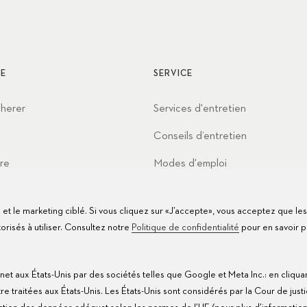
E
SERVICE
cherer
Services d'entretien
Conseils d’entretien
re
Modes d'emploi
t
FAQ
te et le marketing ciblé. Si vous cliquez sur «J’accepte», vous acceptez que le
Centres de service
isés à utiliser. Consultez notre
Politique de confidentialité
pour en savoir p
net aux États-Unis par des sociétés telles que Google et Meta Inc.: en cliqua
traitées aux États-Unis. Les États-Unis sont considérés par la Cour de justi