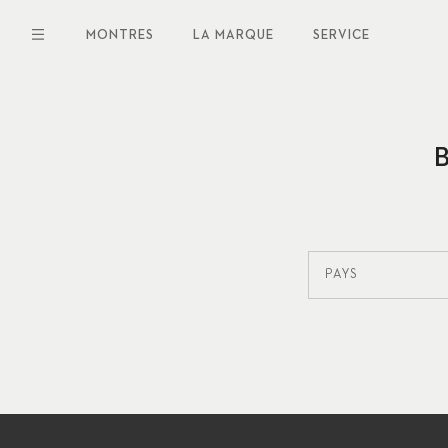
Aller
au
MONTRES
LA MARQUE
SERVICE
contenu
principal
PAYS