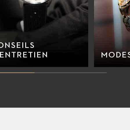
ONSEILS
’ENTRETIEN
MODES