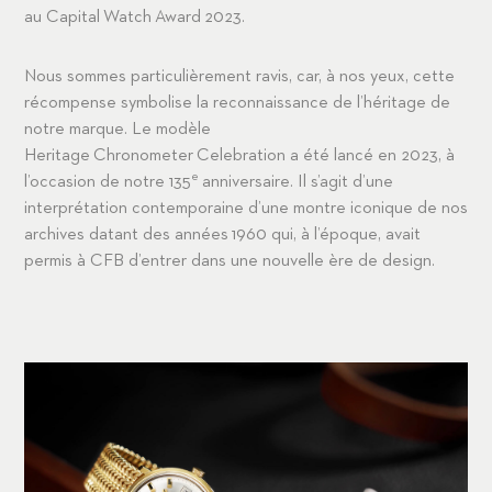
au Capital Watch Award 2023.
Nous sommes particulièrement ravis, car, à nos yeux, cette
récompense symbolise la reconnaissance de l’héritage de
notre marque. Le modèle
Heritage Chronometer Celebration a été lancé en 2023, à
e
l’occasion de notre 135
anniversaire. Il s’agit d’une
interprétation contemporaine d’une montre iconique de nos
archives datant des années 1960 qui, à l’époque, avait
permis à CFB d’entrer dans une nouvelle ère de design.