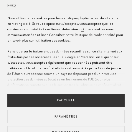
FAQ
Centres de service
Nous utilisons des cookies pour les statistiques, l’optimisation du site et le
marketing ciblé. Si vous cliquez sur «J’accepte», vous acceptez que les
cookies soient installés à ces fins ou déterminez
ici
quels cookies nous
sommes autorisés à utiliser. Consultez notre
Politique de confidentialité
pour
en savoir plus sur l’utilisation des cookies..
Remarque sur le traitement des données recueillies sur ce site Internet aux
États-Unis par des sociétés telles que Google et Meta Inc.: en cliquant sur
«J’accepte», vous acceptez également que vos données puissent être
traitées aux États-Unis. Les États-Unis sont considérés par la Cour de justice
de l’Union européenne comme un pays ne disposant pas d’un niveau de
protection des données adéquat selon les normes de l’UE (pour plus
LANGUE
d’informations, reportez-vous à la section 9 de la
Politique de confidentialité
).
POLITIQUE DE CONFIDENTIALITÉS
CONDITIONS D'UTILISATION
MENTIONS LÉGALES
APPROVISIONNEMENT RESPONSABLE
Veuillez indiquer
ici
que seuls les cookies essentiels sont autorisés pour
UTILISATION DES COOKIES
assurer que le transfert décrit ci-dessus n’a pas lieu.
J’ACCEPTE
PARAMÈTRES