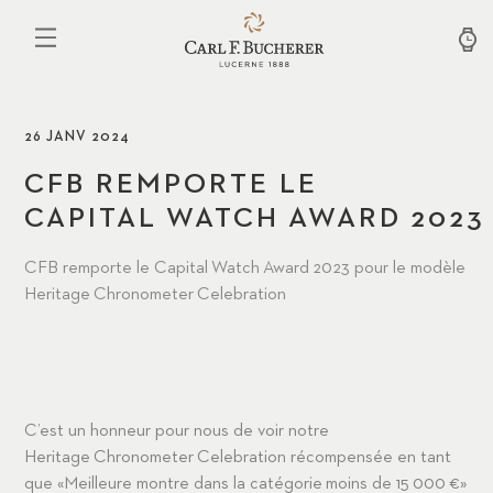
Aller
au
contenu
principal
26 JANV 2024
CFB REMPORTE LE
CAPITAL WATCH AWARD 2023
CFB remporte le Capital Watch Award 2023 pour le modèle
Heritage Chronometer Celebration
C’est un honneur pour nous de voir notre
Heritage Chronometer Celebration récompensée en tant
que «Meilleure montre dans la catégorie moins de 15 000 €»