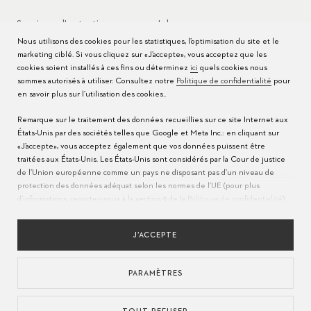
Services d'entretien
Jobs
Nous utilisons des cookies pour les statistiques, l’optimisation du site et le
Conseils d’entretien
Presse
marketing ciblé. Si vous cliquez sur «J’accepte», vous acceptez que les
cookies soient installés à ces fins ou déterminez
ici
quels cookies nous
Modes d'emploi
Contact
sommes autorisés à utiliser. Consultez notre
Politique de confidentialité
pour
en savoir plus sur l’utilisation des cookies..
FAQ
Remarque sur le traitement des données recueillies sur ce site Internet aux
États-Unis par des sociétés telles que Google et Meta Inc.: en cliquant sur
Centres de service
«J’accepte», vous acceptez également que vos données puissent être
traitées aux États-Unis. Les États-Unis sont considérés par la Cour de justice
de l’Union européenne comme un pays ne disposant pas d’un niveau de
protection des données adéquat selon les normes de l’UE (pour plus
d’informations, reportez-vous à la section 9 de la
Politique de confidentialité
).
Veuillez indiquer
ici
que seuls les cookies essentiels sont autorisés pour
assurer que le transfert décrit ci-dessus n’a pas lieu.
J’ACCEPTE
PARAMÈTRES
LANGUE
POLITIQUE DE CONFIDENTIALITÉS
CONDITIONS D'UTILISATION
MENTIONS LÉGALES
APPROVISIONNEMENT RESPONSABLE