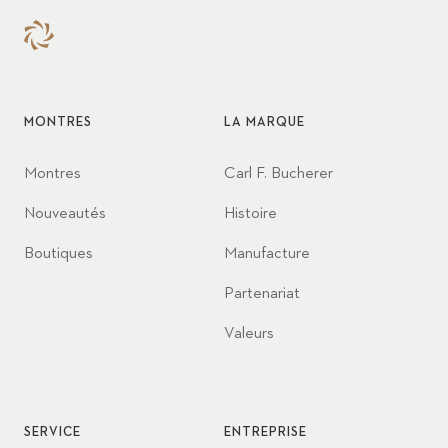
adresse pour les amatrices
d’un style vestimentaire
intemporel et durable.
Melissa est une source
d’inspiration quand elle parle
MONTRES
LA MARQUE
de son parcours et de son
style de leadership.
Montres
Carl F. Bucherer
Nouveautés
Histoire
Boutiques
Manufacture
Partenariat
Valeurs
SERVICE
ENTREPRISE