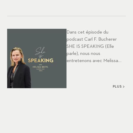
Dans cet épisode du
podcast Carl F. Bucherer
SHE IS SPEAKING (Elle
parle), nous nous
entretenons avec Melissa
Beste, Global CEO de la
maison de mode suisse Akris.
Créée en 1922 par Alice
PLUS
Kriemler-Schoch, cette
marque de tradition est
l'unique marque de mode
suisse à présenter ses
créations lors de la Fashion
Week à Paris. Cette maison
de mode est une bonne