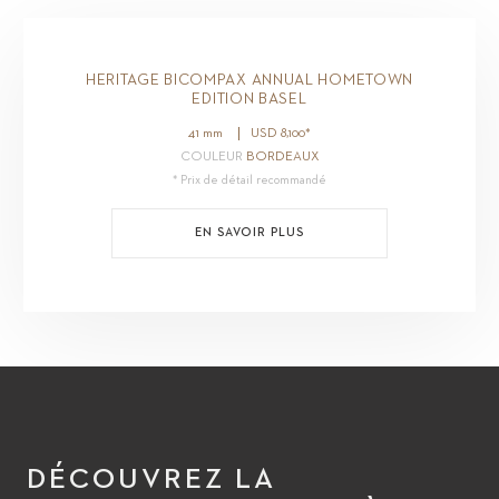
HERITAGE BICOMPAX ANNUAL HOMETOWN
EDITION BASEL
41 mm
USD
8,100
*
COULEUR
BORDEAUX
* Prix de détail recommandé
EN SAVOIR PLUS
DÉCOUVREZ LA