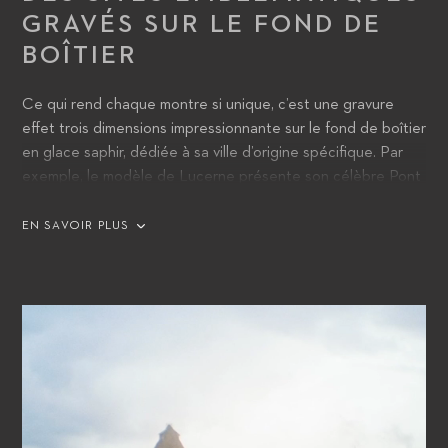
GRAVÉS SUR LE FOND DE
BOÎTIER
Ce qui rend chaque montre si unique, c’est une gravure
effet trois dimensions impressionnante sur le fond de boîtier
en glace saphir, dédiée à sa ville d’origine spécifique. Par
exemple, le modèle de Lucerne présente son célèbre Pont
de la Chapelle, tandis que l’hommage à Tokyo figure la ligne
d’horizon de la ville et le mont Fuji en arrière-plan.
EN SAVOIR PLUS