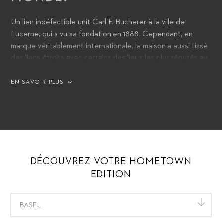
Un lien indéfectible unit Carl F. Bucherer à la ville de
Lucerne, qui a vu sa fondation en 1888. Cependant, en
marque véritablement internationale, la maison a aussi tissé
des liens étroits avec certains des lieux les plus réputés au
monde. Avec les modèles Heritage BiCompax Annual
Hometown Edition, la marque rend hommage à Lucerne et
EN SAVOIR PLUS
16 des autres villes qu’elle peut identifier comme étant «à la
maison».
DÉCOUVREZ VOTRE HOMETOWN
EDITION
BASEL