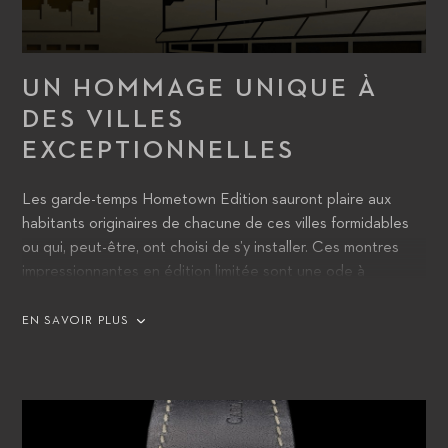
UN HOMMAGE UNIQUE À
DES VILLES
EXCEPTIONNELLES
Les garde-temps Hometown Edition sauront plaire aux
habitants originaires de chacune de ces villes formidables
ou qui, peut-être, ont choisi de s’y installer. Ces montres
impressionnantes en édition limitée sont une ode à
certaines des plus belles villes du monde. Leurs porteurs
seront enchantés de pouvoir exprimer leur sentiment
EN SAVOIR PLUS
d’appartenance à ce lieu auquel ils sont attachés.