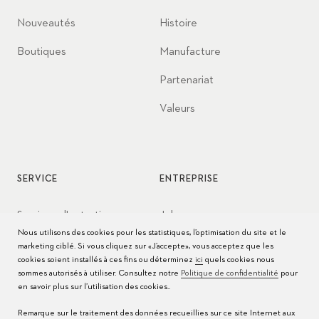
Nouveautés
Histoire
Boutiques
Manufacture
Partenariat
Valeurs
SERVICE
ENTREPRISE
Services d'entretien
Jobs
Nous utilisons des cookies pour les statistiques, l’optimisation du site et le
Conseils d’entretien
Presse
marketing ciblé. Si vous cliquez sur «J’accepte», vous acceptez que les
cookies soient installés à ces fins ou déterminez
ici
quels cookies nous
Modes d'emploi
Contact
sommes autorisés à utiliser. Consultez notre
Politique de confidentialité
pour
en savoir plus sur l’utilisation des cookies..
FAQ
Remarque sur le traitement des données recueillies sur ce site Internet aux