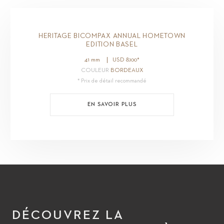
HERITAGE BICOMPAX ANNUAL HOMETOWN
EDITION BASEL
41 mm
USD
8,100
*
COULEUR
BORDEAUX
* Prix de détail recommandé
EN SAVOIR PLUS
DÉCOUVREZ LA