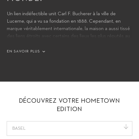
Un lien indéfectible unit Carl F. Bucherer à la ville de
Lucerne, qui a vu sa fondation en 1888. Cependant, en
marque véritablement internationale, la maison a aussi tissé
des liens étroits avec certains des lieux les plus réputés au
monde. Avec les modèles Heritage BiCompax Annual
Hometown Edition, la marque rend hommage à Lucerne et
EN SAVOIR PLUS
16 des autres villes qu’elle peut identifier comme étant «à la
maison».
DÉCOUVREZ VOTRE HOMETOWN
EDITION
BASEL