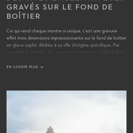
GRAVÉS SUR LE FOND DE
BOÎTIER
Ce qui rend chaque montre si unique, c’est une gravure
effet trois dimensions impressionnante sur le fond de boîtier
en glace saphir, dédiée à sa ville d’origine spécifique. Par
exemple, le modèle de Lucerne présente son célèbre Pont
de la Chapelle, tandis que l’hommage à Tokyo figure la ligne
d’horizon de la ville et le mont Fuji en arrière-plan.
EN SAVOIR PLUS