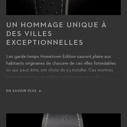
UN HOMMAGE UNIQUE À
DES VILLES
EXCEPTIONNELLES
Les garde-temps Hometown Edition sauront plaire aux
habitants originaires de chacune de ces villes formidables
ou qui, peut-être, ont choisi de s’y installer. Ces montres
impressionnantes en édition limitée sont une ode à
certaines des plus belles villes du monde. Leurs porteurs
seront enchantés de pouvoir exprimer leur sentiment
EN SAVOIR PLUS
d’appartenance à ce lieu auquel ils sont attachés.