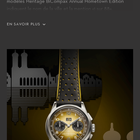
modèles Heritage BiCompax Annual Hometown Edition
indiquent le nom de la ville et la mention «1 sur 88».
EN SAVOIR PLUS