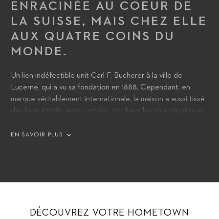
ENRACINÉE AU COEUR DE
LA SUISSE, MAIS CHEZ ELLE
AUX QUATRE COINS DU
MONDE.
Un lien indéfectible unit Carl F. Bucherer à la ville de
Lucerne, qui a vu sa fondation en 1888. Cependant, en
marque véritablement internationale, la maison a aussi tissé
des liens étroits avec certains des lieux les plus réputés au
monde. Avec les modèles Heritage BiCompax Annual
Hometown Edition, la marque rend hommage à Lucerne et
EN SAVOIR PLUS
16 des autres villes qu’elle peut identifier comme étant «à la
maison».
DÉCOUVREZ VOTRE HOMETOWN