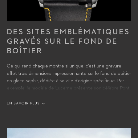
DES SITES EMBLÉMATIQUES
GRAVÉS SUR LE FOND DE
BOÎTIER
Ce qui rend chaque montre si unique, c’est une gravure
effet trois dimensions impressionnante sur le fond de boîtier
en glace saphir, dédiée à sa ville d’origine spécifique. Par
exemple, le modèle de Lucerne présente son célèbre Pont
de la Chapelle, tandis que l’hommage à Tokyo figure la ligne
d’horizon de la ville et le mont Fuji en arrière-plan.
EN SAVOIR PLUS