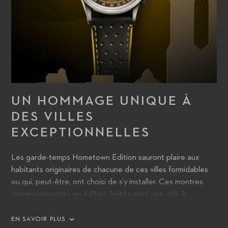
UN HOMMAGE UNIQUE À
DES VILLES
EXCEPTIONNELLES
Les garde-temps Hometown Edition sauront plaire aux
habitants originaires de chacune de ces villes formidables
ou qui, peut-être, ont choisi de s’y installer. Ces montres
impressionnantes en édition limitée sont une ode à
certaines des plus belles villes du monde. Leurs porteurs
seront enchantés de pouvoir exprimer leur sentiment
EN SAVOIR PLUS