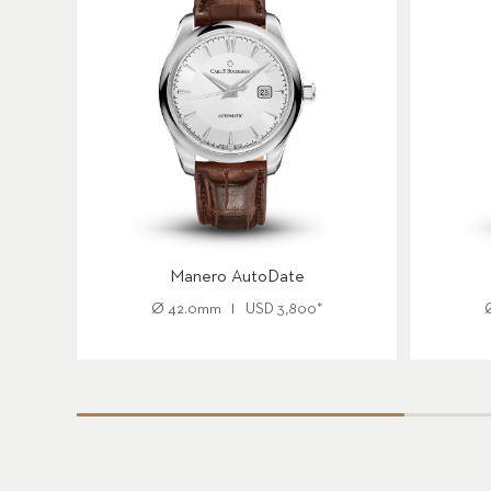
Manero AutoDate
Ø
42.0mm
USD
3,800
*