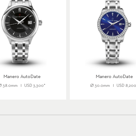
Manero AutoDate
Manero AutoDate
Ø
38.0mm
USD
3,300
*
Ø
30.0mm
USD
8,20