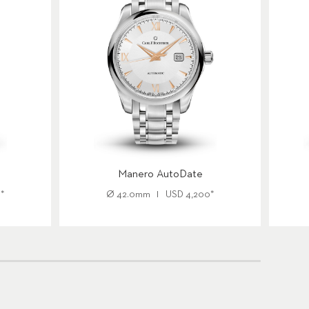
Manero AutoDate
0
*
Ø
42.0mm
USD
4,200
*