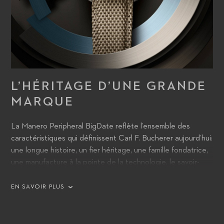
L’HÉRITAGE D’UNE GRANDE
MARQUE
La Manero Peripheral BigDate reflète l’ensemble des
caractéristiques qui définissent Carl F. Bucherer aujourd’hui:
une longue histoire, un fier héritage, une famille fondatrice,
une manufacture à la pointe de la technologie, le savoir-
faire de certains des horlogers les plus talentueux au
monde et, bien sûr, l’innovation qui a fait de la marque le
EN SAVOIR PLUS
leader du marché en matière de technologie périphérique.