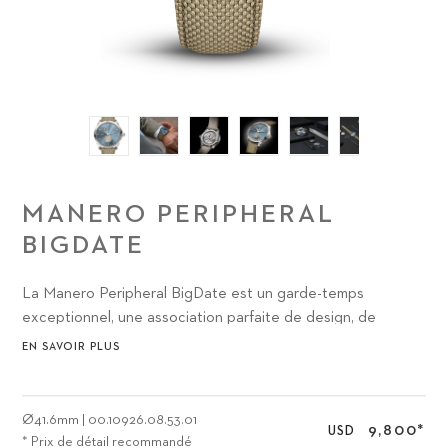
MANERO PERIPHERAL
BIGDATE
La Manero Peripheral BigDate est un garde-temps
exceptionnel, une association parfaite de design, de
matériaux et de technologie qui enrichit notre univers de
EN SAVOIR PLUS
marque Maison & Heritage. Elle s’intègre avec élégance à
l’idée que nous nous faisons de l’excellence horlogère
suisse moderne et Made of Lucerne».
Ø
41.6mm
|
00.10926.08.53.01
9,800
*
USD
* Prix de détail recommandé