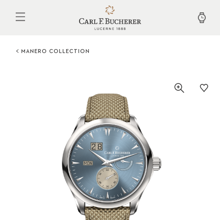
Aller
au
contenu
principal
MANERO COLLECTION