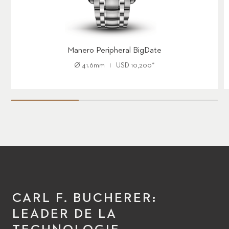
Manero Peripheral BigDate
Ø
41.6mm
USD
10,200
*
CARL F. BUCHERER:
LEADER DE LA