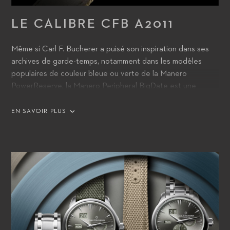
LE CALIBRE CFB A2011
Même si Carl F. Bucherer a puisé son inspiration dans ses
archives de garde-temps, notamment dans les modèles
populaires de couleur bleue ou verte de la Manero
PowerReserve, la Manero Peripheral BigDate est une
montre résolument moderne. La manufacture a créé la
Manero Peripheral BigDate dans un boîtier en acier de 41,6
EN SAVOIR PLUS
mm. Le traitement antireflet sur les deux faces de sa glace
saphir bombée améliore la lisibilité de la montre. Le fond de
boîtier avec glace saphir offre une vue claire du calibre CFB
A2011, le mouvement mécanique développé en interne qui
anime ce nouveau garde-temps.