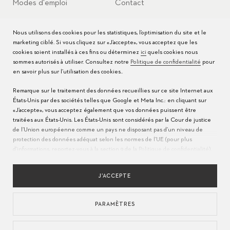
Modes d'emploi
Contact
FAQ
Nous utilisons des cookies pour les statistiques, l’optimisation du site et le
marketing ciblé. Si vous cliquez sur «J’accepte», vous acceptez que les
Centres de service
cookies soient installés à ces fins ou déterminez
ici
quels cookies nous
sommes autorisés à utiliser. Consultez notre
Politique de confidentialité
pour
en savoir plus sur l’utilisation des cookies..
Remarque sur le traitement des données recueillies sur ce site Internet aux
États-Unis par des sociétés telles que Google et Meta Inc.: en cliquant sur
«J’accepte», vous acceptez également que vos données puissent être
traitées aux États-Unis. Les États-Unis sont considérés par la Cour de justice
de l’Union européenne comme un pays ne disposant pas d’un niveau de
protection des données adéquat selon les normes de l’UE (pour plus
d’informations, reportez-vous à la section 9 de la
Politique de confidentialité
).
LANGUE
Veuillez indiquer
ici
que seuls les cookies essentiels sont autorisés pour
POLITIQUE DE CONFIDENTIALITÉS
CONDITIONS D'UTILISATION
assurer que le transfert décrit ci-dessus n’a pas lieu.
MENTIONS LÉGALES
APPROVISIONNEMENT RESPONSABLE
J’ACCEPTE
UTILISATION DES COOKIES
PARAMÈTRES