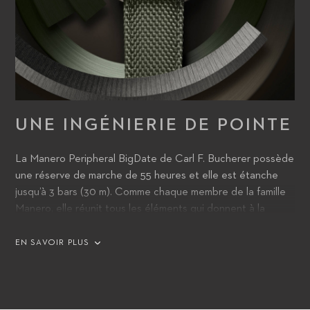
UNE INGÉNIERIE DE POINTE
La Manero Peripheral BigDate de Carl F. Bucherer possède
une réserve de marche de 55 heures et elle est étanche
jusqu’à 3 bars (30 m). Comme chaque membre de la famille
Manero, elle réunit tous les éléments qui donnent à la
marque son statut de manufacture horlogère de luxe: une
ingénierie de pointe, une expertise horlogère traditionnelle
EN SAVOIR PLUS
et un respect pour l’association immuable du savoir-faire et
du design de l’art horloger.