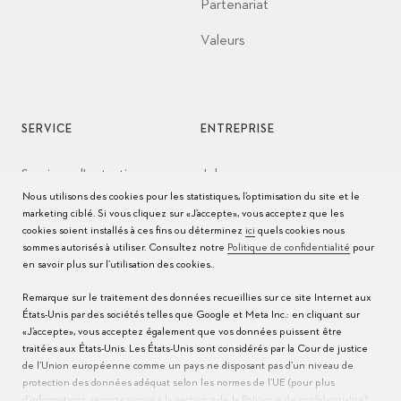
Partenariat
Valeurs
SERVICE
ENTREPRISE
Services d'entretien
Jobs
Nous utilisons des cookies pour les statistiques, l’optimisation du site et le
Conseils d’entretien
Presse
marketing ciblé. Si vous cliquez sur «J’accepte», vous acceptez que les
cookies soient installés à ces fins ou déterminez
ici
quels cookies nous
Modes d'emploi
Contact
sommes autorisés à utiliser. Consultez notre
Politique de confidentialité
pour
en savoir plus sur l’utilisation des cookies..
FAQ
Remarque sur le traitement des données recueillies sur ce site Internet aux
États-Unis par des sociétés telles que Google et Meta Inc.: en cliquant sur
Centres de service
«J’accepte», vous acceptez également que vos données puissent être
traitées aux États-Unis. Les États-Unis sont considérés par la Cour de justice
de l’Union européenne comme un pays ne disposant pas d’un niveau de
protection des données adéquat selon les normes de l’UE (pour plus
d’informations, reportez-vous à la section 9 de la
Politique de confidentialité
).