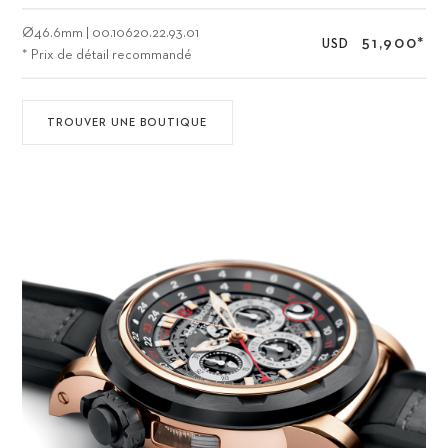
Ø
46.6mm
|
00.10620.22.93.01
51,900
*
USD
* Prix de détail recommandé
TROUVER UNE BOUTIQUE