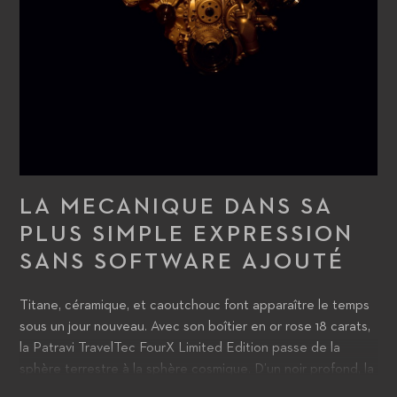
LA MECANIQUE DANS SA
PLUS SIMPLE EXPRESSION
SANS SOFTWARE AJOUTÉ
Titane, céramique, et caoutchouc font apparaître le temps
sous un jour nouveau. Avec son boîtier en or rose 18 carats,
la Patravi TravelTec FourX Limited Edition passe de la
sphère terrestre à la sphère cosmique. D’un noir profond, la
céramique inrayable de la lunette en fait une déclaration de