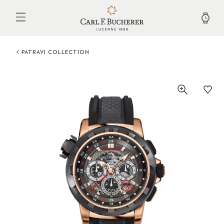
Aller
au
contenu
principal
PATRAVI COLLECTION