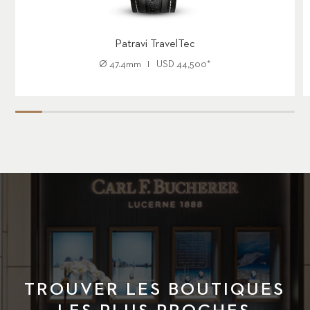
Patravi TravelTec
Ø
47.4mm
USD
44,500
*
TROUVER LES BOUTIQUES