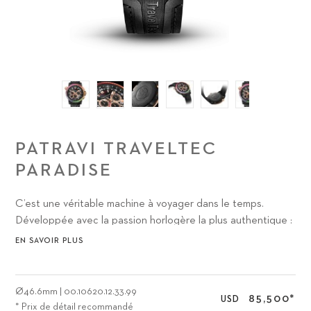
PATRAVI TRAVELTEC
PARADISE
C’est une véritable machine à voyager dans le temps.
Développée avec la passion horlogère la plus authentique :
forte en caractère, imposante, et pourtant harmonieuse.
EN SAVOIR PLUS
Ø
46.6mm
|
00.10620.12.33.99
85,500
*
USD
* Prix de détail recommandé