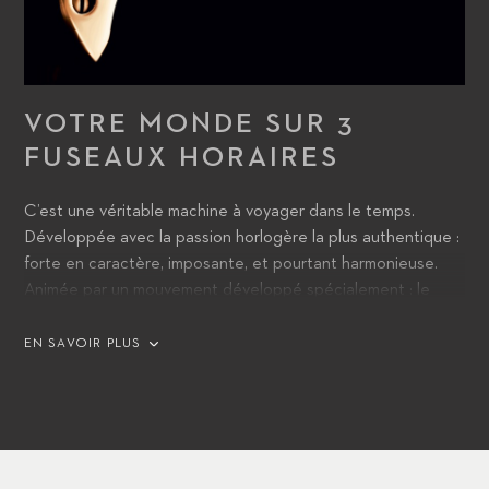
VOTRE MONDE SUR 3
FUSEAUX HORAIRES
C’est une véritable machine à voyager dans le temps.
Développée avec la passion horlogère la plus authentique :
forte en caractère, imposante, et pourtant harmonieuse.
Animée par un mouvement développé spécialement : le
calibre CFB 1901.1. Un chronographe qui, grâce à sa
certification chronomètre, répond aux critères de précision
EN SAVOIR PLUS
les plus stricts tout en affichant simultanément trois fuseaux
horaires.