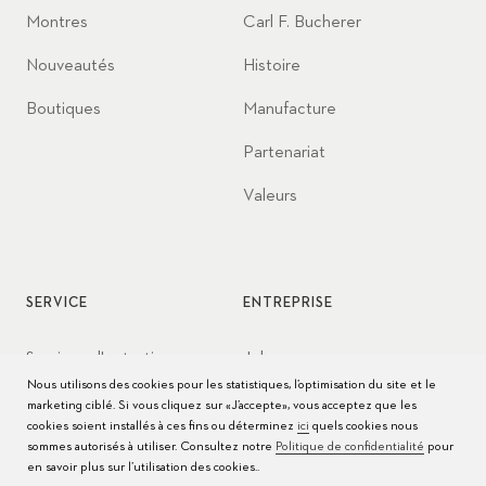
Montres
Carl F. Bucherer
Nouveautés
Histoire
Boutiques
Manufacture
Partenariat
Valeurs
SERVICE
ENTREPRISE
Services d'entretien
Jobs
Nous utilisons des cookies pour les statistiques, l’optimisation du site et le
Conseils d’entretien
Presse
marketing ciblé. Si vous cliquez sur «J’accepte», vous acceptez que les
cookies soient installés à ces fins ou déterminez
ici
quels cookies nous
Modes d'emploi
Contact
sommes autorisés à utiliser. Consultez notre
Politique de confidentialité
pour
en savoir plus sur l’utilisation des cookies..