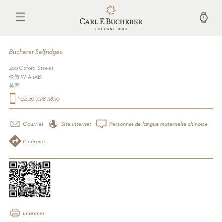
Aller
au
contenu
principal
Bucherer Selfridges
400 Oxford Street
伦敦 W1A 1AB
英国
'+44 20 7318 3830
Courriel
Site Internet
Personnel de langue maternelle chinoise
Itinéraire
Imprimer