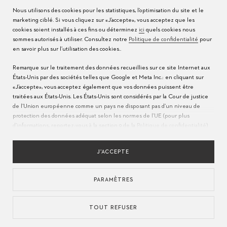
Nous utilisons des cookies pour les statistiques, l’optimisation du site et le
Conseils d’entretien
Presse
marketing ciblé. Si vous cliquez sur «J’accepte», vous acceptez que les
cookies soient installés à ces fins ou déterminez
ici
quels cookies nous
Modes d'emploi
Contact
sommes autorisés à utiliser. Consultez notre
Politique de confidentialité
pour
en savoir plus sur l’utilisation des cookies..
FAQ
Remarque sur le traitement des données recueillies sur ce site Internet aux
États-Unis par des sociétés telles que Google et Meta Inc.: en cliquant sur
Centres de service
«J’accepte», vous acceptez également que vos données puissent être
traitées aux États-Unis. Les États-Unis sont considérés par la Cour de justice
de l’Union européenne comme un pays ne disposant pas d’un niveau de
protection des données adéquat selon les normes de l’UE (pour plus
d’informations, reportez-vous à la section 9 de la
Politique de confidentialité
).
Veuillez indiquer
ici
que seuls les cookies essentiels sont autorisés pour
assurer que le transfert décrit ci-dessus n’a pas lieu.
J’ACCEPTE
PARAMÈTRES
LANGUE
POLITIQUE DE CONFIDENTIALITÉS
CONDITIONS D'UTILISATION
MENTIONS LÉGALES
APPROVISIONNEMENT RESPONSABLE
TOUT REFUSER
UTILISATION DES COOKIES