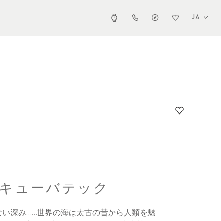
JA
スキューバテック
ない深み……世界の海は太古の昔から人類を魅