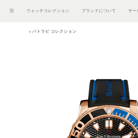
メ
イ
ウォッチコレクション
ブランドについて
サー
ン
コ
ン
テ
パトラビ コレクション
ン
ツ
に
移
動