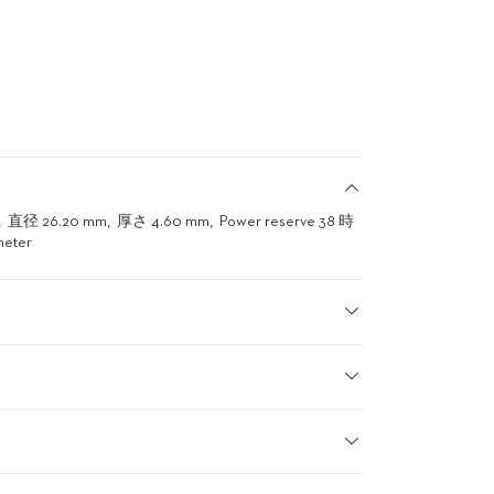
直径 26.20 mm
厚さ 4.60 mm
Power reserve 38 時
meter