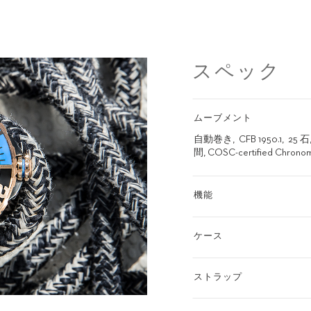
スペック
ムーブメント
自動巻き
CFB 1950.1
25 石
間, COSC-certified Chrono
機能
ケース
ストラップ