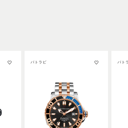
パトラビ
パト