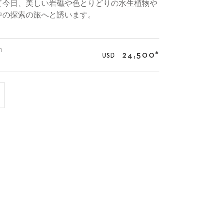
て今日、美しい岩礁や色とりどりの水生植物や
中の探索の旅へと誘います。
1
24,500
*
USD