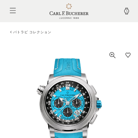
メ
イ
ン
コ
ン
テ
パトラビ コレクション
ン
ツ
に
移
動