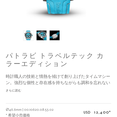
パトラビ トラベルテック カ
ラーエディション
時計職人の技術と情熱を傾けて創り上げたタイムマシー
ン。強烈な個性と存在感を持ちながらも調和を忘れない
ウォッチです。 特別に開発されたキャリバー、CFB
さらに読む
1901.1を搭載。クロノメーター認定により精度に対する高
い要求に応えるだけでなく、同時に3つの異なるタイム
ゾーンの表示を可能にしたクロノグラフ。
Ø
46.6mm
|
00.10620.08.53.02
12,400
*
USD
* 希望小売価格