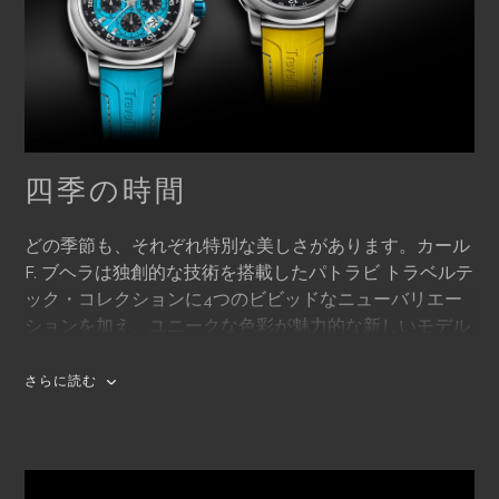
四季の時間
どの季節も、それぞれ特別な美しさがあります。カール
F. ブヘラは独創的な技術を搭載したパトラビ トラベルテ
ック・コレクションに4つのビビッドなニューバリエー
ションを加え、ユニークな色彩が魅力的な新しいモデル
で四季の美しさに敬意を表します。ルツェルンをベース
にする時計マニュファクチュールは「春」（グリーン）
さらに読む
「夏」（イエロー）「秋」（オレンジ）「冬」（ブル
ー）の各バリエーションをご用意し、現代のコスモポリ
タンが1年を通してスタイリッシュな旅を満喫できる完璧
なパートナーを提供します。「厳しかった数か月が過