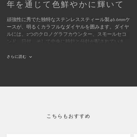
年を通じて色鮮やかに輝いて
頑強性に秀でた独特なステンレススティール製46.6mmケ
ースが、明るくカラフルなダイヤルを囲みます。ダイヤ
ルには、2つのクロノグラフカウンター、スモールセコ
ンド、日付、そして中央に時針と分針が配されていま
す。日付窓は日付を読み取りやすいルーペ付き。数字は
日付リングに白背景の上にプレスされており日付窓に現
さらに読む
れたときに初めて目に見えます。4つのニューモデルの
ストラップは輝くようなラバーでダイヤルのユニークな
カラーに合います。
こちらもおすすめ