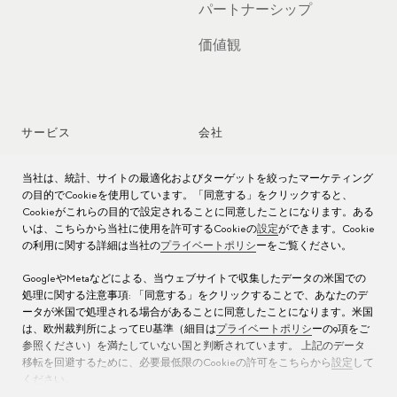
パートナーシップ
価値観
サービス
会社
時計アフターサービス
ジョブズ
当社は、統計、サイトの最適化およびターゲットを絞ったマーケティング
の目的でCookieを使用しています。「同意する」をクリックすると、
時計のお手入れ
プレス
Cookieがこれらの目的で設定されることに同意したことになります。ある
いは、こちらから当社に使用を許可するCookieの
設定
ができます。Cookie
の利用に関する詳細は当社の
プライベートポリシ
ーをご覧ください。
取扱説明書
お問い合わせ先
GoogleやMetaなどによる、当ウェブサイトで収集したデータの米国での
よくある質問
処理に関する注意事項: 「同意する」をクリックすることで、あなたのデ
ータが米国で処理される場合があることに同意したことになります。米国
サービス センター
は、欧州裁判所によってEU基準（細目は
プライベートポリシ
ーの9項をご
参照ください）を満たしていない国と判断されています。 上記のデータ
移転を回避するために、必要最低限のCookieの許可をこちらから
設定
して
ください。