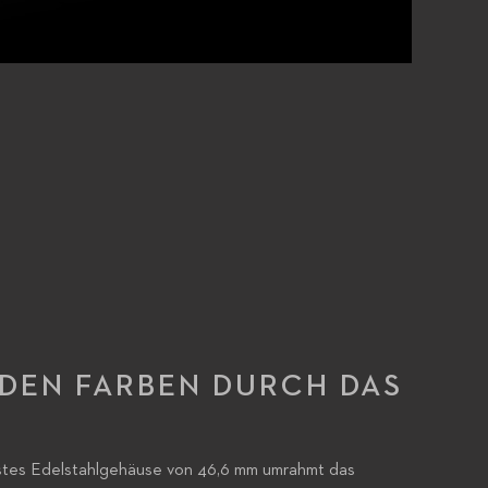
DEN FARBEN DURCH DAS
ustes Edelstahlgehäuse von 46,6 mm umrahmt das