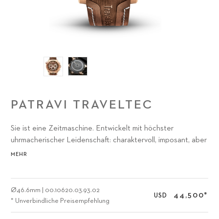
PATRAVI TRAVELTEC
Sie ist eine Zeitmaschine. Entwickelt mit höchster
uhrmacherischer Leidenschaft: charaktervoll, imposant, aber
dennoch harmonisch.
MEHR
Ø
46.6mm
|
00.10620.03.93.02
44,500
*
USD
* Unverbindliche Preisempfehlung