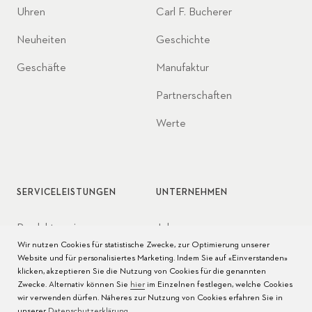
Uhren
Carl F. Bucherer
Neuheiten
Geschichte
Geschäfte
Manufaktur
Partnerschaften
Werte
SERVICELEISTUNGEN
UNTERNEHMEN
Produktservice
Jobs
Wir nutzen Cookies für statistische Zwecke, zur Optimierung unserer
Pflege der Uhr
Presse
Website und für personalisiertes Marketing. Indem Sie auf «Einverstanden»
klicken, akzeptieren Sie die Nutzung von Cookies für die genannten
Bedienungsanleitungen
Kontakt
Zwecke. Alternativ können Sie
hier
im Einzelnen festlegen, welche Cookies
wir verwenden dürfen. Näheres zur Nutzung von Cookies erfahren Sie in
unserer
Datenschutzerklärung
.