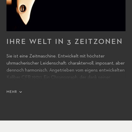
IHRE WELT IN 3 ZEITZONEN
Sie ist eine Zeitmaschine. Entwickelt mit höchster
uhrmacherischer Leidenschaft: charaktervoll, imposant, aber
dennoch harmonisch. Angetrieben vom eigens entwickelten
Kaliber CFB 1901.1. Ein Chronograph, der dank seiner
Chronometer-Zertifizierung nicht nur höchsten
Präzisionsansprüchen genügt, sondern vor allem simultan
MEHR
drei verschiedene Zeitzonen anzeigt.