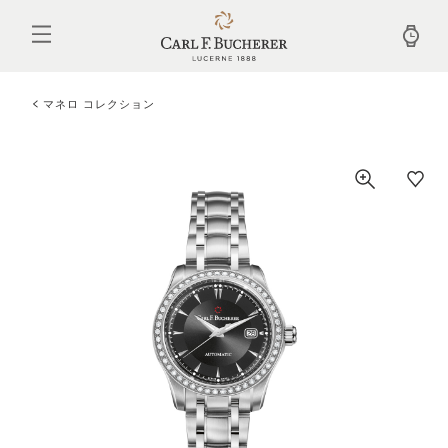
メ
イ
ン
コ
ン
テ
マネロ コレクション
ン
ツ
に
移
動