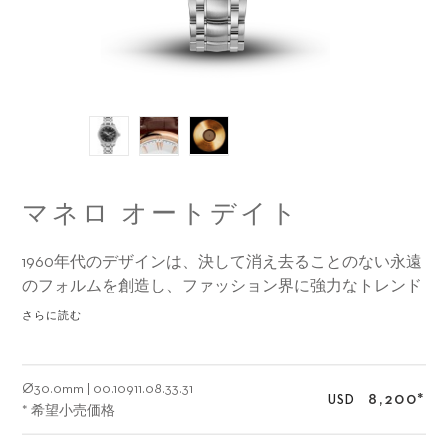
マネロ オートデイト
1960年代のデザインは、決して消え去ることのない永遠
のフォルムを創造し、ファッション界に強力なトレンド
を確立することに成功しました。
さらに読む
Ø
30.0mm
|
00.10911.08.33.31
8,200
*
USD
* 希望小売価格