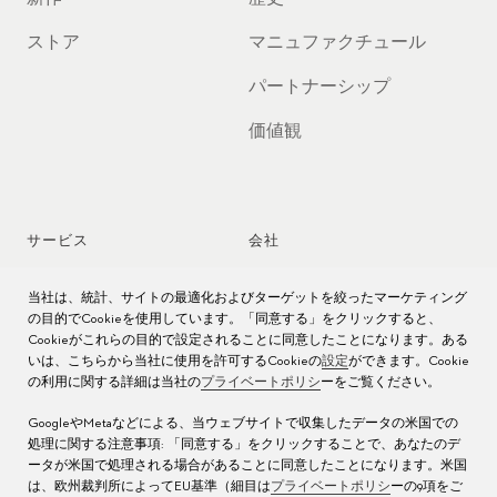
ストア
マニュファクチュール
パートナーシップ
価値観
サービス
会社
時計アフターサービス
ジョブズ
当社は、統計、サイトの最適化およびターゲットを絞ったマーケティング
の目的でCookieを使用しています。「同意する」をクリックすると、
Cookieがこれらの目的で設定されることに同意したことになります。ある
時計のお手入れ
プレス
いは、こちらから当社に使用を許可するCookieの
設定
ができます。Cookie
の利用に関する詳細は当社の
プライベートポリシ
ーをご覧ください。
取扱説明書
お問い合わせ先
GoogleやMetaなどによる、当ウェブサイトで収集したデータの米国での
よくある質問
処理に関する注意事項: 「同意する」をクリックすることで、あなたのデ
ータが米国で処理される場合があることに同意したことになります。米国
サービス センター
は、欧州裁判所によってEU基準（細目は
プライベートポリシ
ーの9項をご