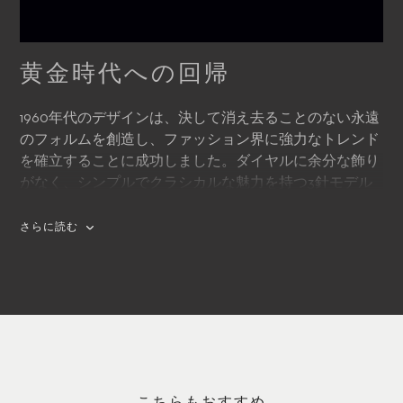
黄金時代への回帰
1960年代のデザインは、決して消え去ることのない永遠
のフォルムを創造し、ファッション界に強力なトレンド
を確立することに成功しました。ダイヤルに余分な飾り
がなく、シンプルでクラシカルな魅力を持つ3針モデル
のウォッチは、その当時の新しいスタンダードとなり、
その後も現在に至るまで、腕時計デザインの主流となっ
さらに読む
ています。この時代に生まれたデザインの特色を打ち出
したアイテムと言えるのが、マネロ オートデイトです。
クラシックで控えめなデザインが、このヴィンテージス
タイルウォッチの機能性を強調。現在時刻と3時位置の
日付を、一目で読み取れる無駄のないデザインとなって
います。優雅なシンプルさ、洗練された機構を特徴とす
るモデルです。