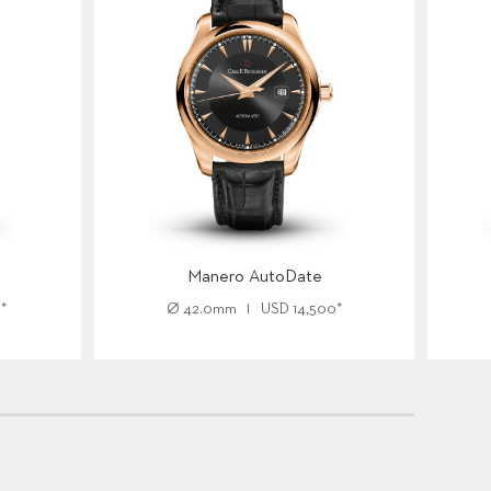
Manero AutoDate
0
*
Ø
42.0mm
USD
14,500
*