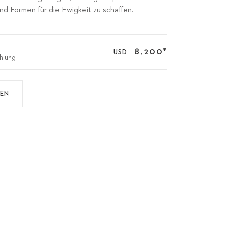
d Formen für die Ewigkeit zu schaffen.
1
8,200
*
USD
hlung
DEN