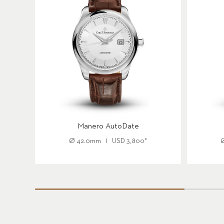
Manero AutoDate
Ø
42.0mm
USD
3,800
*