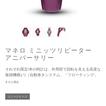
マネロ ミニッツリピーター
アニバーサリー
それぞれ限定1本の時計は、外周部で回転を支える高度な
複雑機構3つ（自動巻きシステム、「フローティング」
トゥールビヨン、音で時刻を知らせるために、ハンマー
さらに読む
が美しいメロディのゴングを叩く速度を制御するミニッ
ツリピーターレギュレーター）を特徴としています。自
ユニークピース
社で設計、開発、製造すべてを行ったこのムーブメント
は617個の部品で構成されており、6年の月日を経て完成