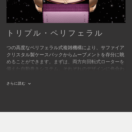
トリプル・ペリフェラル
つの高度なペリフェラル式複雑機構により、サファイア
クリスタル製ケースバックからムーブメントを存分に眺
めることができます。まずは、両方向回転式ローターを
備えた自動巻きシステム。それぞれのデザインに色合わ
せた、18Kゴールド製です。次に、CFBが誇るフローテ
ィングトゥールビヨン。ムーブメントの地板にもその上
さらに読む
のブリッジにも固定されず、空中に浮かんでいるように
見えます。他と一線を画すCFBのトゥールビヨンは、6
時位置ではなく12時位置に配されています。
最後に、外周部で支えられたミニッツリピーターレギュ
レーター。ハンマーが2つのゴングを叩いて時、15分、分