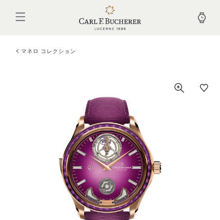
メ
イ
ン
コ
ン
テ
マネロ コレクション
ン
ツ
に
移
動