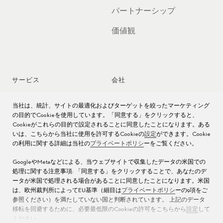
パートナーシップ
価値観
サービス
会社
時計アフターサービス
ジョブズ
当社は、統計、サイトの最適化およびターゲットを絞ったマーケティング
の目的でCookieを使用しています。「同意する」をクリックすると、
Cookieがこれらの目的で設定されることに同意したことになります。ある
時計のお手入れ
プレス
いは、こちらから当社に使用を許可するCookieの
設定
ができます。Cookie
の利用に関する詳細は当社の
プライベートポリシ
ーをご覧ください。
取扱説明書
お問い合わせ先
GoogleやMetaなどによる、当ウェブサイトで収集したデータの米国での
よくある質問
処理に関する注意事項: 「同意する」をクリックすることで、あなたのデ
ータが米国で処理される場合があることに同意したことになります。米国
サービス センター
は、欧州裁判所によってEU基準（細目は
プライベートポリシ
ーの9項をご
参照ください）を満たしていない国と判断されています。 上記のデータ
移転を回避するために、必要最低限のCookieの許可をこちらから
設定
して
ください。