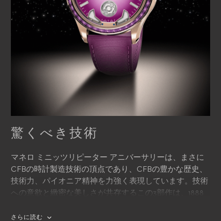
驚くべき技術
マネロ ミニッツリピーター アニバーサリーは、まさに
CFBの時計製造技術の頂点であり、CFBの豊かな歴史、
技術力、パイオニア精神を力強く表現しています。技術
への意欲と緻密な美しさが共存するこの3部作は、1888
年以来、私たちの時計製造の技術と能力がいかに洗練さ
れてきたかを象徴しています。
さらに読む