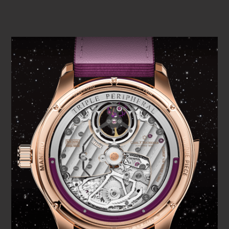
それぞれ限定1本の時計は、外周部で回転を支える自動巻
きシステム、ミニッツリピーターレギュレーター、フロ
ーティングトゥールビヨンを特徴としています。設計、
開発、製造をすべて自社で行ったCFB MR3000ムーブメ
ントは617個の部品で構成されており、6年の月日を経て
完成に至りました。