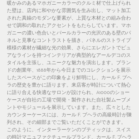
暖かみのあるマホガニーカラーのクルミ材で仕上げられ
た壁は、店内に和やかな雰囲気を生み出し、マット加工
された真鍮のモダンな要素が、上質な木材との組み合わ
せで調和の取れたアクセントをもたらしています。マホ
ガニーの濃い色合いとパールカラーの光沢のある壁のパ
ネルと見事なコントラストを描き、パネルのストライプ
模様の素材が繊細な光の効果、さらにエレガントでピュ
アなラインを持つインテリアが典型的なアールデコのス
タイルを主張し、ユニークな魅力を演出します。ブラン
ドの創業年、1888年から今日までのコレクションを展示
したスペースがこの印象をより鮮明にし、カール F. ブヘ
ラの歴史を豊かに語ります。来店客が時計について熱心
に語り合える快適なサロンが設けられ、A1000のショー
ケースが自社の工場で開発・製作された自社製ムーブメ
ントやモジュールを展示しています。また、広々とした
カウンターケースには、カール F. ブヘラの高級時計が陳
列され、その細部までご覧いただくことができます。
このように、インターラーケンのブティックは、スイス
の時計マニュファクチュールブランド、カール F. ブヘラ