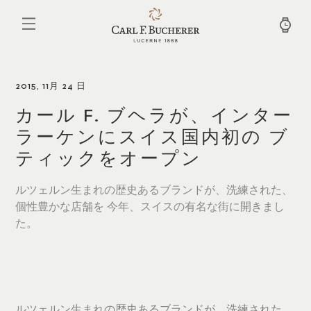
メ
イ
ン
コ
ン
テ
ン
2015, 11月 24 日
ツ
に
カール F. ブヘラが、インター
移
ラーケンにスイス国内初の ブ
動
ティックをオープン
ルツェルン生まれの歴史あるブランドが、洗練された、
個性豊かな店舗を 今年、スイスの有名な街に開きまし
た。
ルツェルン生まれの歴史あるブランドが、洗練された、