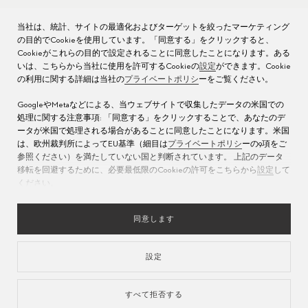
時計アフターサービス
ジョブズ
当社は、統計、サイトの最適化およびターゲットを絞ったマーケティング
の目的でCookieを使用しています。「同意する」をクリックすると、
時計のお手入れ
プレス
Cookieがこれらの目的で設定されることに同意したことになります。ある
いは、こちらから当社に使用を許可するCookieの
設定
ができます。Cookie
の利用に関する詳細は当社の
プライベートポリシ
ーをご覧ください。
取扱説明書
お問い合わせ先
GoogleやMetaなどによる、当ウェブサイトで収集したデータの米国での
よくある質問
処理に関する注意事項: 「同意する」をクリックすることで、あなたのデ
ータが米国で処理される場合があることに同意したことになります。米国
サービス センター
は、欧州裁判所によってEU基準（細目は
プライベートポリシ
ーの9項をご
参照ください）を満たしていない国と判断されています。 上記のデータ
移転を回避するために、必要最低限のCookieの許可をこちらから
設定
して
ください。
同意します
設定
言語
すべて拒否する
個人情報保護方針
サイト利用規約
発行元
責任ある購買
クッキーの設定