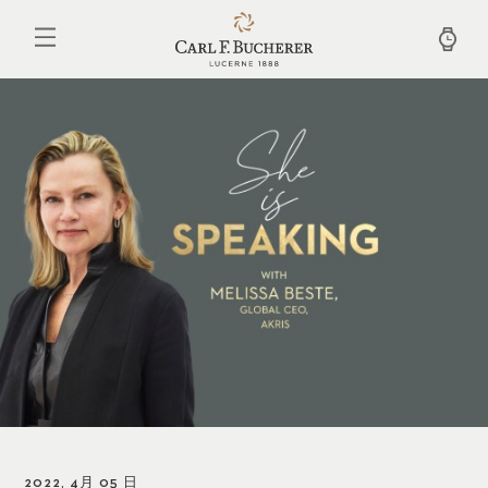
メ
イ
ン
コ
ン
テ
ン
ツ
に
移
動
2022, 4月 05 日