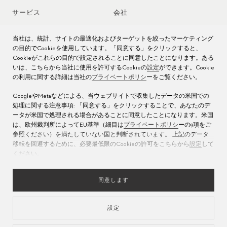
サービス
会社
時計アフターサービス
ジョブズ
当社は、統計、サイトの最適化およびターゲットを絞ったマーケティング
の目的でCookieを使用しています。「同意する」をクリックすると、
時計のお手入れ
Cookieがこれらの目的で設定されることに同意したことになります。ある
プレス
いは、こちらから当社に使用を許可するCookieの
設定
ができます。Cookie
の利用に関する詳細は当社の
プライベートポリシ
ーをご覧ください。
取扱説明書
お問い合わせ先
GoogleやMetaなどによる、当ウェブサイトで収集したデータの米国での
よくある質問
処理に関する注意事項: 「同意する」をクリックすることで、あなたのデ
ータが米国で処理される場合があることに同意したことになります。米国
サービス センター
は、欧州裁判所によってEU基準（細目は
プライベートポリシ
ーの9項をご
参照ください）を満たしていない国と判断されています。 上記のデータ
移転を回避するために、必要最低限のCookieの許可をこちらから
設定
して
ください。
同意します
設定