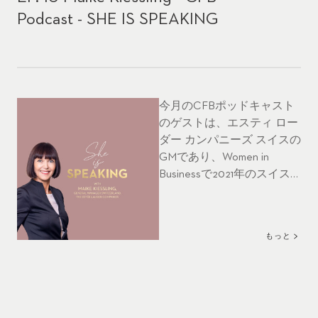
Podcast - SHE IS SPEAKING
今月のCFBポッドキャスト
のゲストは、エスティ ロー
ダー カンパニーズ スイスの
GMであり、Women in
Businessで2021年のスイス
ウーマン・オブ・ザ・イヤ
ーに輝いたマイケ・キース
リングさんです。勤続15
もっと
年、先見性のある戦略的リ
ーダーシップと、女性の地
位向上に対する個人的な深
い関わりについて、示唆に
富んだ知見を教えてくれま