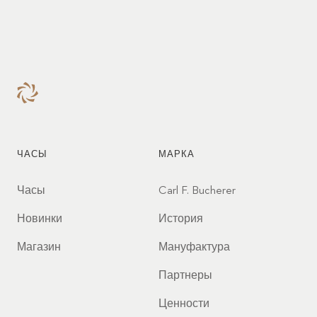
лидерскими качествами и
активным участием в
расширении прав и
возможностей женщин.
Наслаждайтесь этим
выпуском.
ЧАСЫ
МАРКА
Часы
Carl F. Bucherer
Новинки
История
Магазин
Мануфактура
Партнеры
Ценности