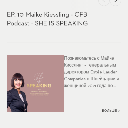
EP. 10 Maike Kiessling - CFB
Podcast - SHE IS SPEAKING
Познакомьтесь с Майке
Кисслинг – генеральным
директором Estée Lauder
Companies в Швейцарии и
женщиной 2021 года по
версии журнала Women in
Business – в подкасте CFB
этого месяца SHE IS
БОЛЬШЕ
SPEAKING. Она работает в
ELC уже 15 лет,
вдохновляя своими