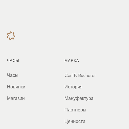
лидерскими качествами и
активным участием в
расширении прав и
возможностей женщин.
Наслаждайтесь этим
выпуском.
ЧАСЫ
МАРКА
Часы
Carl F. Bucherer
Новинки
История
Магазин
Мануфактура
Партнеры
Ценности