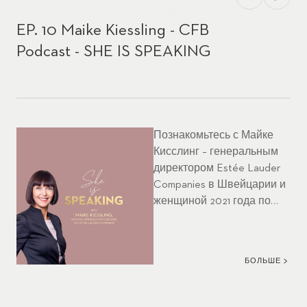
EP. 10 Maike Kiessling - CFB
Podcast - SHE IS SPEAKING
Познакомьтесь с Майке
Кисслинг – генеральным
директором Estée Lauder
Companies в Швейцарии и
женщиной 2021 года по
версии журнала Women in
Business – в подкасте CFB
этого месяца SHE IS
БОЛЬШЕ
SPEAKING. Она работает в
ELC уже 15 лет,
вдохновляя своими