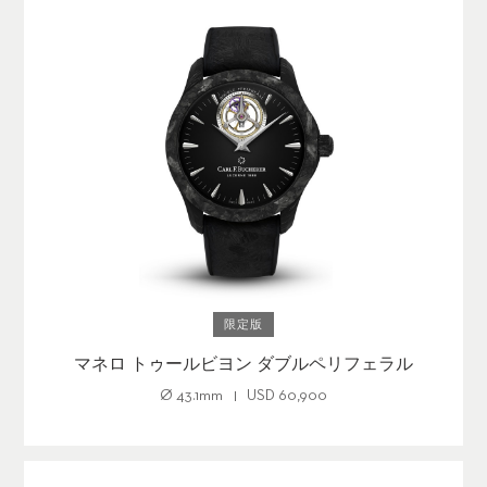
限定版
マネロ トゥールビヨン ダブルペリフェラル
Ø
43.1mm
USD
60,900