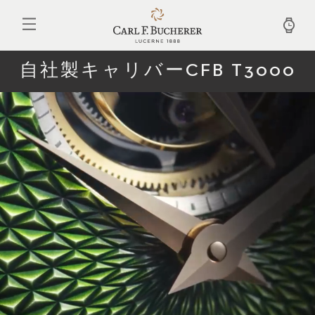
メ
イ
ン
コ
ン
自社製キャリバーCFB T3000
テ
ン
ツ
に
移
動