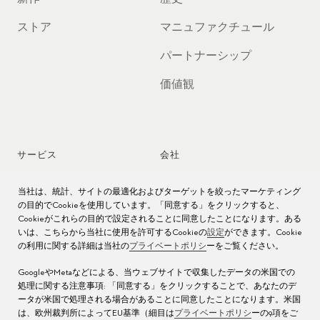
ストア
マニュファクチュール
パートナーシップ
価値観
サービス
会社
時計アフターサービス
ジョブズ
当社は、統計、サイトの最適化およびターゲットを絞ったマーケティング
の目的でCookieを使用しています。「同意する」をクリックすると、
時計のお手入れ
プレス
Cookieがこれらの目的で設定されることに同意したことになります。ある
いは、こちらから当社に使用を許可するCookieの
設定
ができます。Cookie
の利用に関する詳細は当社の
プライベートポリシ
ーをご覧ください。
取扱説明書
お問い合わせ先
GoogleやMetaなどによる、当ウェブサイトで収集したデータの米国での
よくある質問
処理に関する注意事項: 「同意する」をクリックすることで、あなたのデ
ータが米国で処理される場合があることに同意したことになります。米国
サービス センター
は、欧州裁判所によってEU基準（細目は
プライベートポリシ
ーの9項をご