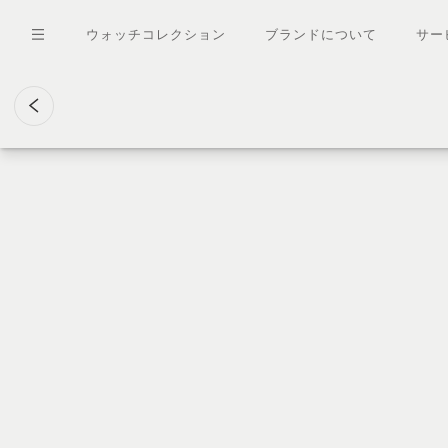
メ
イ
ウォッチコレクション
ブランドについて
サー
ン
コ
ン
テ
ン
ツ
に
移
動