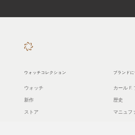
ウォッチコレクション
ブランドに
ウォッチ
カール F.
新作
歴史
ストア
マニュフ
パートナ