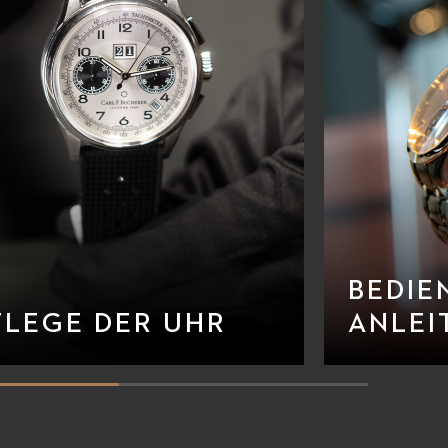
BEDIE
FLEGE DER UHR
ANLEI