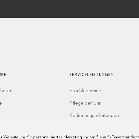
RKE
SERVICELEISTUNGEN
cherer
Produktservice
e
Pflege der Uhr
r
Bedienungsanleitungen
haften
FAQ
r Website und für personalisiertes Marketing. Indem Sie auf «Einverstanden» 