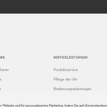
RKE
SERVICELEISTUNGEN
cherer
Produktservice
e
Pflege der Uhr
r
Bedienungsanleitungen
haften
FAQ
r Website und für personalisiertes Marketing. Indem Sie auf «Einverstanden» 