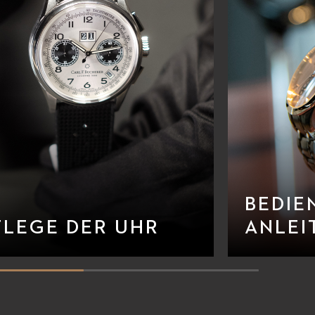
BEDIE
FLEGE DER UHR
ANLEI