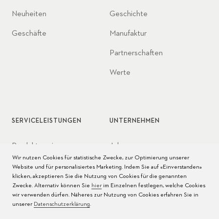
Neuheiten
Geschichte
Geschäfte
Manufaktur
Partnerschaften
Werte
SERVICELEISTUNGEN
UNTERNEHMEN
Produktservice
Jobs
Wir nutzen Cookies für statistische Zwecke, zur Optimierung unserer
Pflege der Uhr
Presse
Website und für personalisiertes Marketing. Indem Sie auf «Einverstanden»
klicken, akzeptieren Sie die Nutzung von Cookies für die genannten
Bedienungsanleitungen
Kontakt
Zwecke. Alternativ können Sie
hier
im Einzelnen festlegen, welche Cookies
wir verwenden dürfen. Näheres zur Nutzung von Cookies erfahren Sie in
FAQ
unserer
Datenschutzerklärung
.