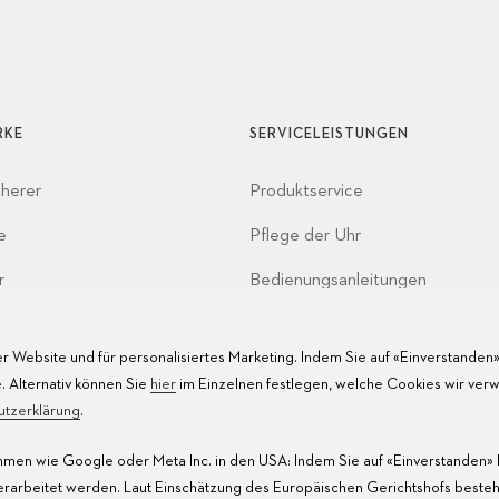
letztendlich identisch.
RKE
SERVICELEISTUNGEN
cherer
Produktservice
e
Pflege der Uhr
r
Bedienungsanleitungen
haften
FAQ
r Website und für personalisiertes Marketing. Indem Sie auf «Einverstanden» 
Servicezentren
. Alternativ können Sie
hier
im Einzelnen festlegen, welche Cookies wir ver
utzerklärung
.
men wie Google oder Meta Inc. in den USA: Indem Sie auf «Einverstanden» k
verarbeitet werden. Laut Einschätzung des Europäischen Gerichtshofs besteh