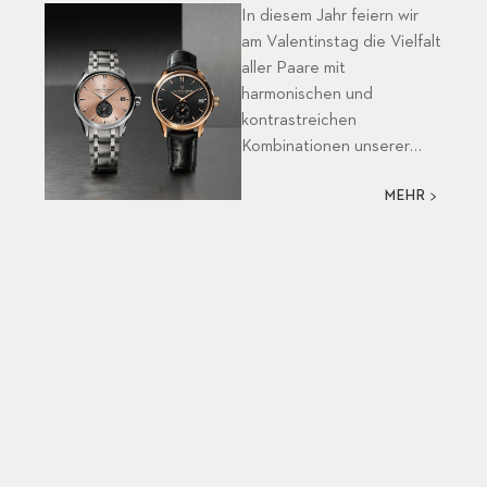
In diesem Jahr feiern wir
am Valentinstag die Vielfalt
aller Paare mit
harmonischen und
kontrastreichen
Kombinationen unserer
Zeitmesser.Möglicherweise
MEHR
spiegelt Ihre bessere
Hälfte Ihr eigenes Wesen
wider. Mit den passenden
Manero Peripherals können
Sie Ihre Gemeinsamkeiten
zelebrieren und dabei
dennoch verschieden sein
– wie zwei Seiten einer
Geschichte, mit
kontrastreichen Farben,
Gehäusen und
Armbändern, aber