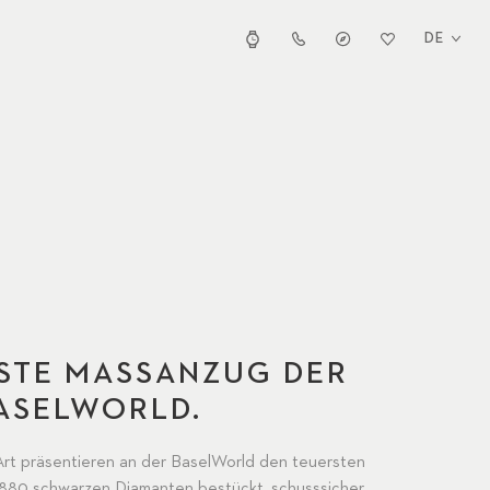
DE
STE MASSANZUG DER
ASELWORLD.
tArt präsentieren an der BaselWorld den teuersten
880 schwarzen Diamanten bestückt, schusssicher