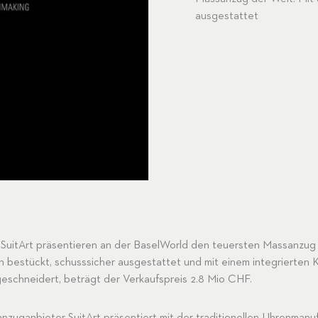
ausgestattet
 SuitArt präsentieren an der BaselWorld den teuersten Massanzug
bestückt, schusssicher ausgestattet und mit einem integrierten K
eschneidert, beträgt der Verkaufspreis 2.8 Mio CHF.