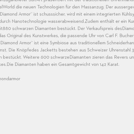
zuganbieter SuitArt präsentiert mit der traditionellen Uhrenmanuf
elWorld die neuen Technologien für den Massanzug. Der ausserge
amond Armor“ ist schusssicher, wird mit einem integrierten Kühls
 durch Nanotechnologie wasserabweisend.Zudem enthält er ein Ku
mit880 schwarzen Diamanten bestückt. Der Verkaufspreis desDiamo
 das Original des Kunstwerkes, die passende Uhr von Carl F. Buche
„Diamond Armor“ ist eine Symbiose aus traditionellem Schneiderh
nst. Die Knöpfedes Jacketts bestehen aus Schweizer Uhrenstahl 3
 bestückt. Weitere 600 schwarzeDiamanten zieren das Revers un
ckes.Die Diamanten haben ein Gesamtgewicht von 142 Karat.
amondarmor