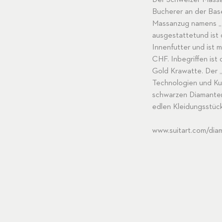
Der Schweizer Massan
Bucherer an der Bas
Massanzug namens „Di
ausgestattetund ist
Innenfutter und ist 
CHF. Inbegriffen ist
Gold Krawatte. Der 
Technologien und Ku
schwarzen Diamanten
edlen Kleidungsstü
www.suitart.com/di