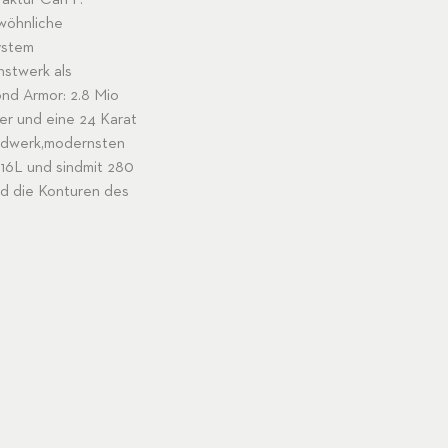
aktur Carl F.
wöhnliche
ystem
nstwerk als
nd Armor: 2.8 Mio
rer und eine 24 Karat
andwerk,modernsten
16L und sindmit 280
d die Konturen des