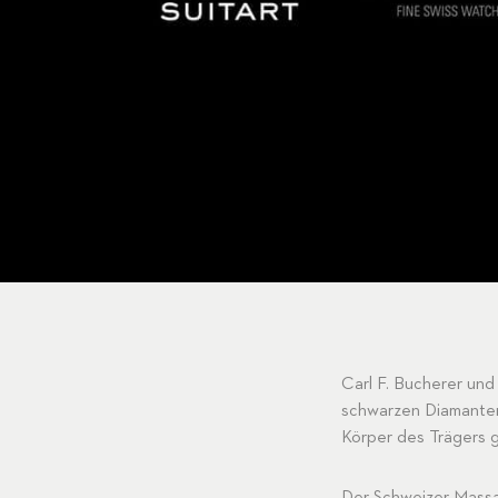
Carl F. Bucherer und
schwarzen Diamanten 
Körper des Trägers g