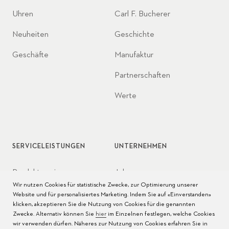
Uhren
Carl F. Bucherer
Neuheiten
Geschichte
Geschäfte
Manufaktur
Partnerschaften
Werte
SERVICELEISTUNGEN
UNTERNEHMEN
Produktservice
Jobs
Wir nutzen Cookies für statistische Zwecke, zur Optimierung unserer
Pflege der Uhr
Presse
Website und für personalisiertes Marketing. Indem Sie auf «Einverstanden»
klicken, akzeptieren Sie die Nutzung von Cookies für die genannten
Bedienungsanleitungen
Kontakt
Zwecke. Alternativ können Sie
hier
im Einzelnen festlegen, welche Cookies
wir verwenden dürfen. Näheres zur Nutzung von Cookies erfahren Sie in