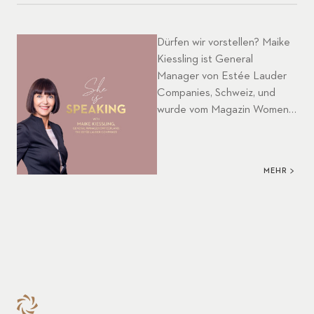
Dürfen wir vorstellen? Maike
Kiessling ist General
Manager von Estée Lauder
Companies, Schweiz, und
wurde vom Magazin Women
in Business zur Frau des
Jahres 2021 gekürt. Sie ist in
der aktuellen Folge unseres
MEHR
CFB-Podcast zu Gast. Seit 15
Jahren arbeitet sie bei ELC
und schenkt uns inspirierende
Einblicke in ihre visionäre
Führungsstrategie und ihr
hohes persönliches
Engagement für das
Empowerment von Frauen.
Viel Spass beim Zuhören.