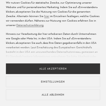
Wir nutzen Cookies für statistische Zwecke, zur Optimierung unserer
Pflege der Uhr
Presse
Website und für personalisiertes Marketing. Indem Sie auf «Einverstanden»
klicken, akzeptieren Sie die Nutzung von Cookies für die genannten
Bedienungsanleitungen
Kontakt
Zwecke. Alternativ können Sie
hier
im Einzelnen festlegen, welche Cookies
wir verwenden dürfen. Näheres zur Nutzung von Cookies erfahren Sie in
FAQ
unserer
Datenschutzerklärung
.
Hinweis zur Verarbeitung der hier erhobenen Daten durch Unternehmen
Servicezentren
wie Google oder Meta Inc. in den USA: Indem Sie auf «Einverstanden»
klicken, akzeptieren Sie auch, dass Ihre Daten gegebenenfalls in den USA
verarbeitet werden. Laut Einschätzung des Europäischen Gerichtshofs
besteht in den USA ein unzureichendes Datenschutzniveau, gemessen an
EU-Standards (weitere Informationen entnehmen Sie bitte Abschnitt 9 der
Datenschutzerklärung
). Bitte erlauben Sie an
dieser Stelle
nur die Nutzung
unbedingt erforderlicher Cookies, um zu gewährleisten, dass Ihre Daten
ALLE AKZEPTIEREN
nicht wie oben beschrieben in die USA übermittelt werden.
EINSTELLUNGEN
SPRACHE
DATENSCHUTZRICHTLINIEN
NUTZUNGSBEDINGUNGEN
IMPRESSUM
VERANTWORTUNGSVOLLE BESCHAFFUNG
ALLE ABLEHNEN
COOKIE KONFIGURATION