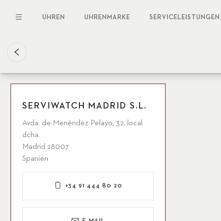
Direkt
zum
UHREN
UHRENMARKE
SERVICELEISTUNGEN
Inhalt
SERVIWATCH MADRID S.L.
Avda. de Menéndez Pelayo, 32, local
dcha.
Madrid 28007
Spanien
+34 91 444 80 20