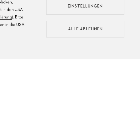
licken,
EINSTELLUNGEN
t in den USA
lärung
). Bitte
en in die USA
ALLE ABLEHNEN
BEDIE
FLEGE DER UHR
ANLEI