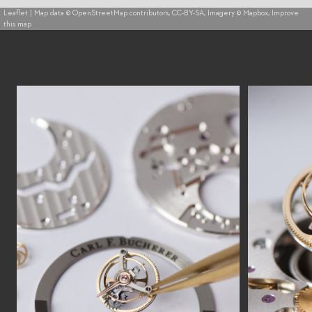
Leaflet
| Map data ©
OpenStreetMap
contributors,
CC-BY-SA
, Imagery ©
Mapbox
,
Improve
this map