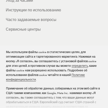
Уход за часами
Инструкции по использованию
Часто задаваемые вопросы
Сервисные центры
Мы используем файлы cookie в статистических целях, для
КОМПАНИЯ
оптимизации сайта и таргетированного маркетинга. Нажимая на
кнопку «Я согласен», вы соглашаетесь с установкой файлов cookie
Вакансии
для этих целей, в противном случае вы можете
определить
, какие
файлы cookie нам разрешено использовать. Подробнее об
Пресс
использовании файлов cookie читайте в нашей
Политике
конфиденциальности
.
Связаться с нами
Примечание об обработке данных, собираемых на этом веб-сайте в
США такими компаниями, как Google, Meta Inc.: нажимая кнопку «Я
согласен», вы также соглашаетесь с тем, что ваши данные могут
обрабатываться в США. Европейский суд считает США страной с
недостаточным уровнем защиты данных в соответствии со