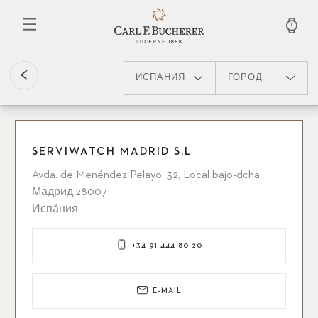
Перейти
к
основному
содержанию
ИСПА́НИЯ
ГОРОД
SERVIWATCH MADRID S.L
Avda. de Menéndez Pelayo, 32, Local bajo-dcha
Мадрид 28007
Испа́ния
+34 91 444 80 20
E-MAIL