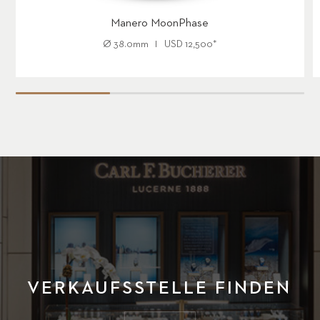
Manero MoonPhase
Ø
38.0mm
USD
12,500
*
VERKAUFSSTELLE FINDEN