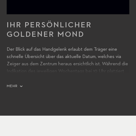
IHR PERSÖNLICHER
GOLDENER MOND
Der Blick auf das Handgelenk erlaubt dem Träger eine
schnelle Übersicht über das aktuelle Datum, welches via
Zeiger aus dem Zentrum heraus ersichtlich ist. Während die
Indikation des jeweiligen Wochentags bei 10 Uhr platziert
wurde, lässt sich der aktuelle Monat in der rechten Hälfte
bei 2 Uhr ablesen. Vollendet wird der besondere Kalender
MEHR
durch die Mondphasenanzeige, welche mittig bei 6 Uhr zum
Vorschein kommt und als goldfarbene Mondscheibe vor
einem blauen Hintergrund erstrahlt. Ein Blickfang, der ein
technisch hoch stehendes Innenleben integriert.