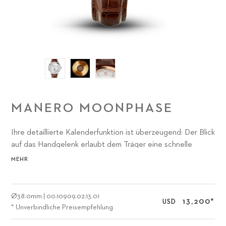
MANERO MOONPHASE
Ihre detaillierte Kalenderfunktion ist überzeugend: Der Blick
auf das Handgelenk erlaubt dem Träger eine schnelle
Übersicht über das aktuelle Datum, welches via Zeiger aus
MEHR
dem Zentrum heraus ersichtlich ist.
Ø
38.0mm
|
00.10909.02.13.01
13,200
*
USD
* Unverbindliche Preisempfehlung