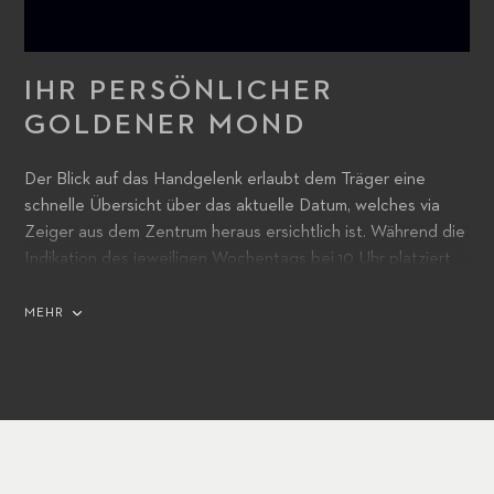
IHR PERSÖNLICHER
GOLDENER MOND
Der Blick auf das Handgelenk erlaubt dem Träger eine
schnelle Übersicht über das aktuelle Datum, welches via
Zeiger aus dem Zentrum heraus ersichtlich ist. Während die
Indikation des jeweiligen Wochentags bei 10 Uhr platziert
wurde, lässt sich der aktuelle Monat in der rechten Hälfte
bei 2 Uhr ablesen. Vollendet wird der besondere Kalender
MEHR
durch die Mondphasenanzeige, welche mittig bei 6 Uhr zum
Vorschein kommt und als goldfarbene Mondscheibe vor
einem blauen Hintergrund erstrahlt. Ein Blickfang, der ein
technisch hoch stehendes Innenleben integriert.