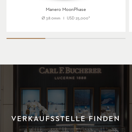
Manero MoonPhase
Ø
38.0mm
USD
25,000
*
VERKAUFSSTELLE FINDEN