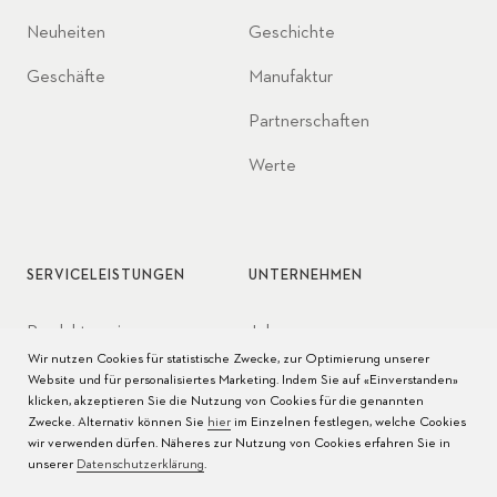
Neuheiten
Geschichte
Geschäfte
Manufaktur
Partnerschaften
Werte
SERVICELEISTUNGEN
UNTERNEHMEN
Produktservice
Jobs
Wir nutzen Cookies für statistische Zwecke, zur Optimierung unserer
Pflege der Uhr
Presse
Website und für personalisiertes Marketing. Indem Sie auf «Einverstanden»
klicken, akzeptieren Sie die Nutzung von Cookies für die genannten
Bedienungsanleitungen
Kontakt
Zwecke. Alternativ können Sie
hier
im Einzelnen festlegen, welche Cookies
wir verwenden dürfen. Näheres zur Nutzung von Cookies erfahren Sie in
FAQ
unserer
Datenschutzerklärung
.