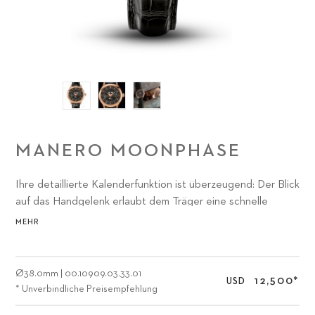
MANERO MOONPHASE
Ihre detaillierte Kalenderfunktion ist überzeugend: Der Blick
auf das Handgelenk erlaubt dem Träger eine schnelle
Übersicht über das aktuelle Datum, welches via Zeiger aus
MEHR
dem Zentrum heraus ersichtlich ist.
Ø
38.0mm
|
00.10909.03.33.01
12,500
*
USD
* Unverbindliche Preisempfehlung