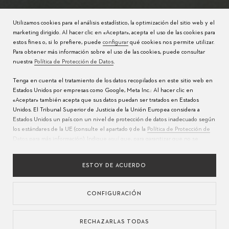
Utilizamos cookies para el análisis estadístico, la optimización del sitio web y el
marketing dirigido. Al hacer clic en «Aceptar», acepta el uso de las cookies para
estos fines o, si lo prefiere, puede
configurar
qué cookies nos permite utilizar.
Para obtener más información sobre el uso de las cookies, puede consultar
nuestra
Política de Protección de Datos
.
Tenga en cuenta el tratamiento de los datos recopilados en este sitio web en
Estados Unidos por empresas como Google, Meta Inc.: Al hacer clic en
«Aceptar» también acepta que sus datos puedan ser tratados en Estados
Unidos. El Tribunal Superior de Justicia de la Unión Europea considera a
Estados Unidos un país con un nivel de protección de datos inadecuado según
los estándares de la UE (consulte el apartado 9 de la
Política de Protección de
Datos
para más información). Indique
aquí
que, para garantizar que no se
realice la transferencia mencionada anteriormente, solo acepta el uso de
cookies esenciales.
ESTOY DE ACUERDO
CONFIGURACIÓN
RECHAZARLAS TODAS