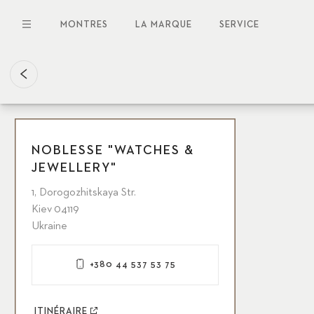
Aller
au
MONTRES
LA MARQUE
SERVICE
contenu
principal
NOBLESSE "WATCHES &
JEWELLERY"
1, Dorogozhitskaya Str.
Kiev 04119
Ukraine
+380 44 537 53 75
ITINÉRAIRE