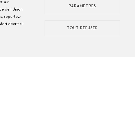
nt sur
PARAMÈTRES
ce de l’Union
s, reportez-
ert décrit ci-
TOUT REFUSER
ONSEILS
’ENTRETIEN
MODES