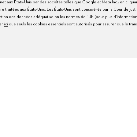
net aux États-Unis par des sociétés telles que Google et Meta Inc.: en cliqua
traitées aux États-Unis. Les États-Unis sont considérés par la Cour de justi
ion des données adéquat selon les normes de l’UE (pour plus d’information
uer
ici
que seuls les cookies essentiels sont autorisés pour assurer que le transf
SERVICES
C
D'ENTRETIEN
D