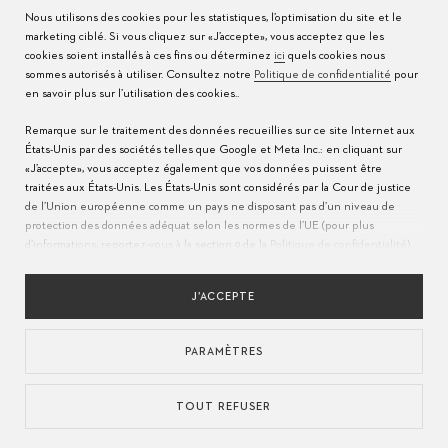
Nous utilisons des cookies pour les statistiques, l’optimisation du site et le
Conseils d’entretien
Presse
marketing ciblé. Si vous cliquez sur «J’accepte», vous acceptez que les
cookies soient installés à ces fins ou déterminez
ici
quels cookies nous
Modes d'emploi
Contact
sommes autorisés à utiliser. Consultez notre
Politique de confidentialité
pour
en savoir plus sur l’utilisation des cookies..
FAQ
Remarque sur le traitement des données recueillies sur ce site Internet aux
États-Unis par des sociétés telles que Google et Meta Inc.: en cliquant sur
Centres de service
«J’accepte», vous acceptez également que vos données puissent être
traitées aux États-Unis. Les États-Unis sont considérés par la Cour de justice
de l’Union européenne comme un pays ne disposant pas d’un niveau de
protection des données adéquat selon les normes de l’UE (pour plus
d’informations, reportez-vous à la section 9 de la
Politique de confidentialité
).
Veuillez indiquer
ici
que seuls les cookies essentiels sont autorisés pour
assurer que le transfert décrit ci-dessus n’a pas lieu.
J’ACCEPTE
PARAMÈTRES
LANGUE
POLITIQUE DE CONFIDENTIALITÉS
CONDITIONS D'UTILISATION
MENTIONS LÉGALES
APPROVISIONNEMENT RESPONSABLE
TOUT REFUSER
UTILISATION DES COOKIES