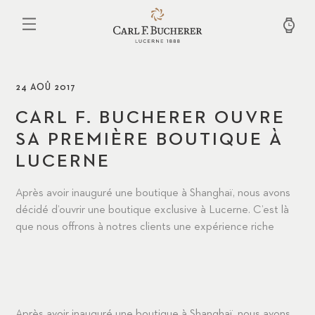
Aller
au
contenu
principal
24 AOÛ 2017
CARL F. BUCHERER OUVRE
SA PREMIÈRE BOUTIQUE À
LUCERNE
Après avoir inauguré une boutique à Shanghaï, nous avons
décidé d’ouvrir une boutique exclusive à Lucerne. C’est là
que nous offrons à notres clients une expérience riche
Après avoir inauguré une boutique à Shanghaï, nous avons