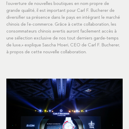
l’ouverture de nouvelles boutiques en nom propre de
grande qualité, il est important pour Carl F. Bucherer de
diversifier sa présence dans le pays en intégrant le marché
chinois de l’e-commerce. Grâce à cette collaboration, les
consommateurs chinois avertis auront facilement accès à
une sélection exclusive de nos tout derniers garde-temps
de luxe,» explique Sascha Moeri, CEO de Carl F. Bucherer,
à propos de cette nouvelle collaboration.