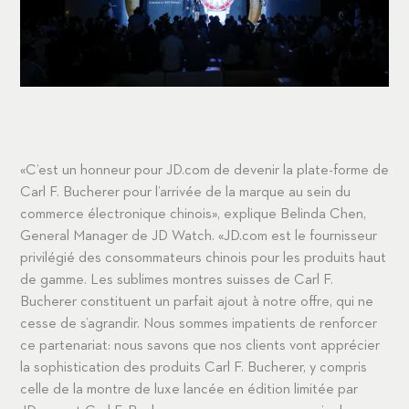
«C’est un honneur pour JD.com de devenir la plate-forme de
Carl F. Bucherer pour l’arrivée de la marque au sein du
commerce électronique chinois», explique Belinda Chen,
General Manager de JD Watch. «JD.com est le fournisseur
privilégié des consommateurs chinois pour les produits haut
de gamme. Les sublimes montres suisses de Carl F.
Bucherer constituent un parfait ajout à notre offre, qui ne
cesse de s’agrandir. Nous sommes impatients de renforcer
ce partenariat: nous savons que nos clients vont apprécier
la sophistication des produits Carl F. Bucherer, y compris
celle de la montre de luxe lancée en édition limitée par