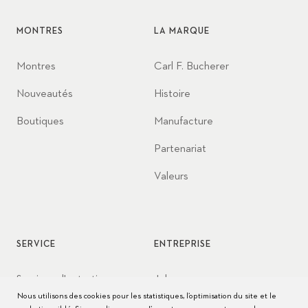
MONTRES
LA MARQUE
Montres
Carl F. Bucherer
Nouveautés
Histoire
Boutiques
Manufacture
Partenariat
Valeurs
SERVICE
ENTREPRISE
Services d'entretien
Jobs
Nous utilisons des cookies pour les statistiques, l’optimisation du site et le
Conseils d’entretien
Presse