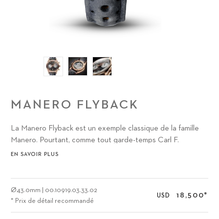
MANERO FLYBACK
La Manero Flyback est un exemple classique de la famille
Manero. Pourtant, comme tout garde-temps Carl F.
Bucherer, elle renferme un détail véritablement unique à
EN SAVOIR PLUS
l'attention des amateurs d'horlogerie : le mouvement de
chronographe CFB 1970 sophistiqué, avec fonction retour
en vol (flyback).
Ø
43.0mm
|
00.10919.03.33.02
18,500
*
USD
* Prix de détail recommandé