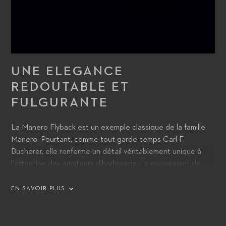
UNE ELEGANCE
REDOUTABLE ET
FULGURANTE
La Manero Flyback est un exemple classique de la famille
Manero. Pourtant, comme tout garde-temps Carl F.
Bucherer, elle renferme un détail véritablement unique à
l'attention des amateurs d'horlogerie : le mouvement de
chronographe CFB 1970 sophistiqué, avec fonction retour
en vol (flyback). Ce dernier permet à son propriétaire
EN SAVOIR PLUS
d'enregistrer des temps consécutifs dans un intervalle de
temps le plus réduit possible. Les aiguilles du chronographe
reviennent à zéro sans jamais interrompre la course du