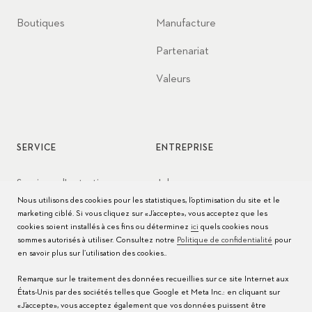
Boutiques
Manufacture
Partenariat
Valeurs
SERVICE
ENTREPRISE
Services d'entretien
Jobs
Nous utilisons des cookies pour les statistiques, l’optimisation du site et le
Conseils d’entretien
Presse
marketing ciblé. Si vous cliquez sur «J’accepte», vous acceptez que les
cookies soient installés à ces fins ou déterminez
ici
quels cookies nous
Modes d'emploi
Contact
sommes autorisés à utiliser. Consultez notre
Politique de confidentialité
pour
en savoir plus sur l’utilisation des cookies..
FAQ
Remarque sur le traitement des données recueillies sur ce site Internet aux
États-Unis par des sociétés telles que Google et Meta Inc.: en cliquant sur
Centres de service
«J’accepte», vous acceptez également que vos données puissent être