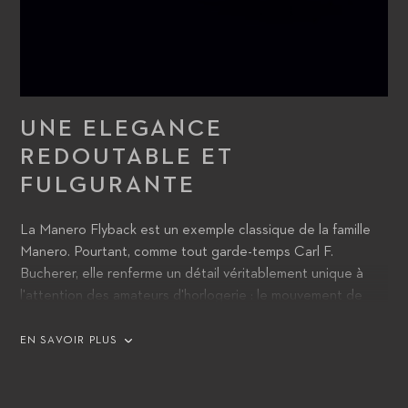
UNE ELEGANCE
REDOUTABLE ET
FULGURANTE
La Manero Flyback est un exemple classique de la famille
Manero. Pourtant, comme tout garde-temps Carl F.
Bucherer, elle renferme un détail véritablement unique à
l'attention des amateurs d'horlogerie : le mouvement de
chronographe CFB 1970 sophistiqué, avec fonction retour
en vol (flyback). Ce dernier permet à son propriétaire
EN SAVOIR PLUS
d'enregistrer des temps consécutifs dans un intervalle de
temps le plus réduit possible. Les aiguilles du chronographe
reviennent à zéro sans jamais interrompre la course du