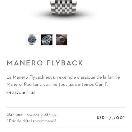
MANERO FLYBACK
La Manero Flyback est un exemple classique de la famille
Manero. Pourtant, comme tout garde-temps Carl F.
Bucherer, elle renferme un détail véritablement unique à
EN SAVOIR PLUS
l'attention des amateurs d'horlogerie : le mouvement de
chronographe CFB 1970 sophistiqué, avec fonction retour
en vol (flyback).
Ø
43.0mm
|
00.10919.08.53.21
7,700
*
USD
* Prix de détail recommandé