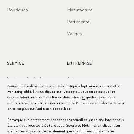
Boutiques
Manufacture
Partenariat
Valeurs
SERVICE
ENTREPRISE
Services d'entretien
Jobs
Nous utilisons des cookies pour les statistiques, l’optimisation du site et le
Conseils d’entretien
Presse
marketing ciblé. Si vous cliquez sur «J’accepte», vous acceptez que les
cookies soient installés à ces fins ou déterminez
ici
quels cookies nous
Modes d'emploi
Contact
sommes autorisés à utiliser. Consultez notre
Politique de confidentialité
pour
en savoir plus sur l’utilisation des cookies..
FAQ
Remarque sur le traitement des données recueillies sur ce site Internet aux
États-Unis par des sociétés telles que Google et Meta Inc.: en cliquant sur
Centres de service
«J’accepte», vous acceptez également que vos données puissent être