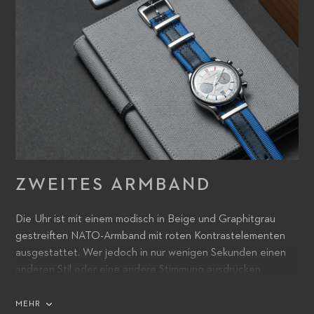
ZWEITES ARMBAND
Die Uhr ist mit einem modisch in Beige und Graphitgrau
gestreiften NATO-Armband mit roten Kontrastelementen
ausgestattet. Wer jedoch in nur wenigen Sekunden einen
anderen Stil oder eine andere Stimmung ausdrücken
möchte, der wird sich über das zweite gestreifte NATO-
Armband in zwei unterschiedlichen Blautönen freuen, das
MEHR