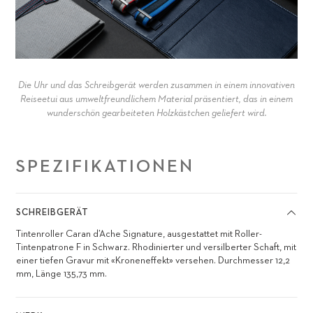
Die Uhr und das Schreibgerät werden zusammen in einem innovativen
Reiseetui aus umweltfreundlichem Material präsentiert, das in einem
wunderschön gearbeiteten Holzkästchen geliefert wird.
SPEZIFIKATIONEN
SCHREIBGERÄT
Tintenroller Caran d’Ache Signature, ausgestattet mit Roller-
Tintenpatrone F in Schwarz. Rhodinierter und versilberter Schaft, mit
einer tiefen Gravur mit «Kroneneffekt» versehen. Durchmesser 12,2
mm, Länge 135,73 mm.