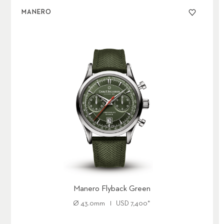
MANERO
Clip: Abgefederter Clip mit gravierter Linie aus rotem Lack
im Markenfarbton von Caran d’Ache
Gravur: Gravierte Seriennummer auf Fingerauflage: 001/188
bis 188/188
Tintenpatrone: Ausgestattet mit Roller-Tintenpatrone F in
Schwarz
Manero Flyback Green
Auflage: 188 Stück
Ø
43.0mm
USD
7,400
*