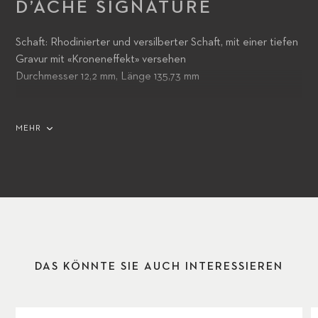
D’ACHE SIGNATURE
Schaft: Rhodinierter und versilberter Schaft, mit einer tiefen
Gravur mit «Kroneneffekt» versehen
Durchmesser 12,2 mm, Länge 135,73 mm
MEHR
Schaft und Kappe sind mit von Hand lackierten Dreiecken in
zwölf Farben verziert, die an den Farbkreis von Caran
d’Ache erinnern
Kappe: Graphitgraues, sechseckiges Piktogramm, das an
die Indizes der Armbanduhr und an die Bleistifte von Caran
DAS KÖNNTE SIE AUCH INTERESSIEREN
d’Ache erinnert