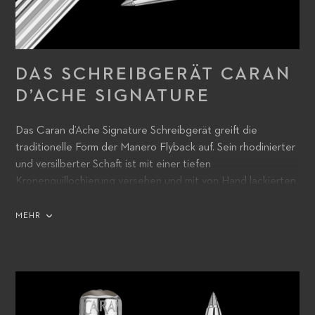
DAS SCHREIBGERÄT CARAN
D’ACHE SIGNATURE
Das Caran d’Ache Signature Schreibgerät greift die
traditionelle Form der Manero Flyback auf. Sein rhodinierter
und versilberter Schaft ist mit einer tiefen
Kronenguillochierung versehen und mit von Hand lackierten,
mehrfarbigen Dreiecken verziert, die perfekt zum Zifferblatt
der Uhr passen. Die in den Clip eingravierte dünne rote
MEHR
Linie erinnert an den Zeiger der Uhr. Zudem weist es ein
fein lackiertes, graphitgraues, sechseckiges Piktogramm auf.
Der Caran d’Ache Signature Tintenroller ist eine subtile