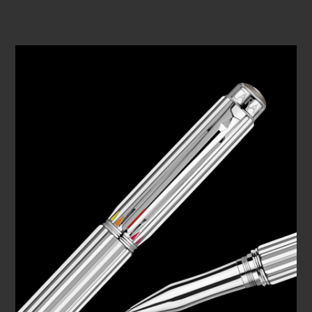
zusammen mit dem Schreibstift von Caran d’Ache im
Reiseetui zu finden ist. Die Armbänder sind komplett aus
nachhaltigen Materialien gefertigt.