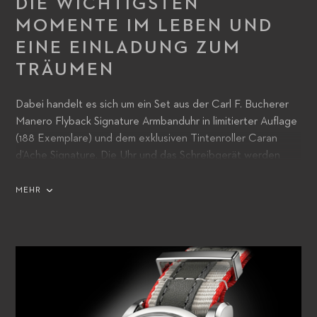
DIE WICHTIGSTEN
MOMENTE IM LEBEN UND
EINE EINLADUNG ZUM
TRÄUMEN
Dabei handelt es sich um ein Set aus der Carl F. Bucherer
Manero Flyback Signature Armbanduhr in limitierter Auflage
(188 Exemplare) und dem exklusiven Tintenroller Caran
d’Ache Signature. Die Uhr und das Schreibgerät werden
zusammen in einem innovativen Reiseetui aus
umweltfreundlichem Material präsentiert, das in einem
MEHR
wunderschön gearbeiteten Holzkästchen geliefert wird.