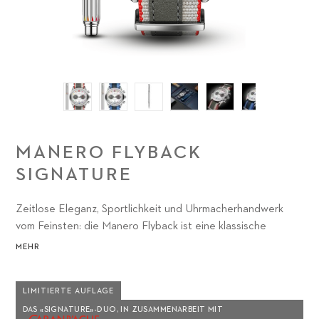
MANERO FLYBACK
SIGNATURE
Zeitlose Eleganz, Sportlichkeit und Uhrmacherhandwerk
vom Feinsten: die Manero Flyback ist eine klassische
Vertreterin der Manero-Familie. Aber als typischer Carl F.
MEHR
Bucherer Zeitmesser hat sie auch immer etwas ganz
Eigenes, Herausragendes zu bieten: das aufwändige CFB
LIMITIERTE AUFLAGE
1970 Manufaktur-Chronographenwerk mit Flyback-Funktion.
DAS «SIGNATURE»-DUO, IN ZUSAMMENARBEIT MIT