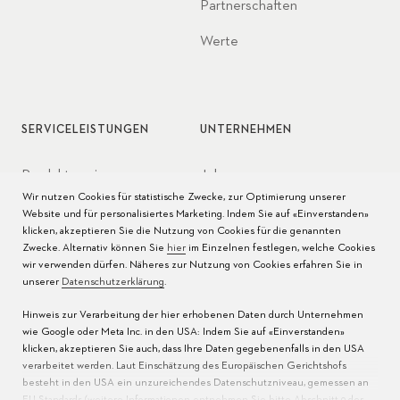
Partnerschaften
Werte
SERVICELEISTUNGEN
UNTERNEHMEN
Produktservice
Jobs
Wir nutzen Cookies für statistische Zwecke, zur Optimierung unserer
Pflege der Uhr
Presse
Website und für personalisiertes Marketing. Indem Sie auf «Einverstanden»
klicken, akzeptieren Sie die Nutzung von Cookies für die genannten
Bedienungsanleitungen
Kontakt
Zwecke. Alternativ können Sie
hier
im Einzelnen festlegen, welche Cookies
wir verwenden dürfen. Näheres zur Nutzung von Cookies erfahren Sie in
FAQ
unserer
Datenschutzerklärung
.
Hinweis zur Verarbeitung der hier erhobenen Daten durch Unternehmen
Servicezentren
wie Google oder Meta Inc. in den USA: Indem Sie auf «Einverstanden»
klicken, akzeptieren Sie auch, dass Ihre Daten gegebenenfalls in den USA
verarbeitet werden. Laut Einschätzung des Europäischen Gerichtshofs
besteht in den USA ein unzureichendes Datenschutzniveau, gemessen an