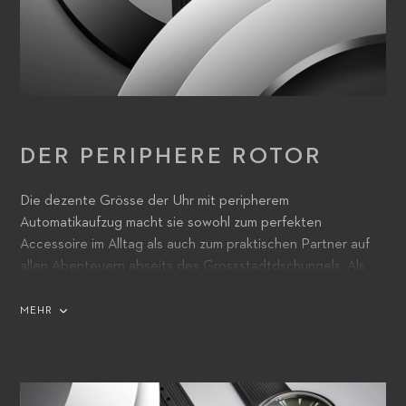
DER PERIPHERE ROTOR
Die dezente Grösse der Uhr mit peripherem
Automatikaufzug macht sie sowohl zum perfekten
Accessoire im Alltag als auch zum praktischen Partner auf
allen Abenteuern abseits des Grossstadtdschungels. Als
Begleiter in allen Lebenslagen spiegelt die Manero
Peripheral die Realität des modernen Lebens wider: Ihre
MEHR
natürlichen Farbtöne erinnern an die Notwendigkeit
regelmässiger Arbeitspausen – um den Kopf
freizubekommen und die Energiespeicher aufzufüllen.