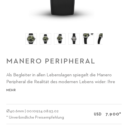
MANERO PERIPHERAL
Als Begleiter in allen Lebenslagen spiegelt die Manero
Peripheral die Realität des modernen Lebens wider: Ihre
natürlichen Farbtöne erinnern an die Notwendigkeit
MEHR
regelmässiger Arbeitspausen – um den Kopf
freizubekommen und die Energiespeicher aufzufüllen.
Ø
40.6mm
|
00.10924.08.93.02
7,900
*
USD
* Unverbindliche Preisempfehlung