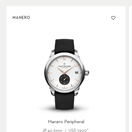
MANERO
Manero Peripheral
Ø
40.6mm
USD
7,900
*