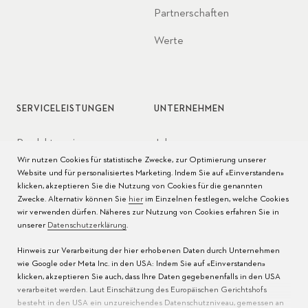
Partnerschaften
Werte
SERVICELEISTUNGEN
UNTERNEHMEN
Produktservice
Jobs
Wir nutzen Cookies für statistische Zwecke, zur Optimierung unserer
Pflege der Uhr
Presse
Website und für personalisiertes Marketing. Indem Sie auf «Einverstanden»
klicken, akzeptieren Sie die Nutzung von Cookies für die genannten
Bedienungsanleitungen
Kontakt
Zwecke. Alternativ können Sie
hier
im Einzelnen festlegen, welche Cookies
wir verwenden dürfen. Näheres zur Nutzung von Cookies erfahren Sie in
FAQ
unserer
Datenschutzerklärung
.
Hinweis zur Verarbeitung der hier erhobenen Daten durch Unternehmen
Servicezentren
wie Google oder Meta Inc. in den USA: Indem Sie auf «Einverstanden»
klicken, akzeptieren Sie auch, dass Ihre Daten gegebenenfalls in den USA
verarbeitet werden. Laut Einschätzung des Europäischen Gerichtshofs
besteht in den USA ein unzureichendes Datenschutzniveau, gemessen an