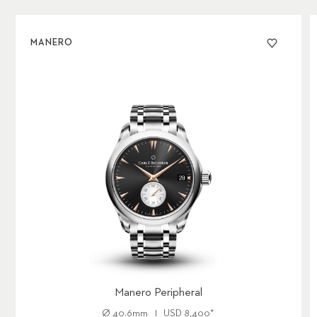
MANERO
Manero Peripheral
Ø
40.6mm
USD
8,400
*