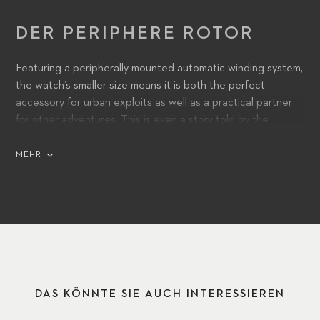
DER PERIPHERE ROTOR
Featuring a peripherally mounted automatic winding system,
the watch’s smaller size means it is both the perfect
accessory for urban exploits as well as a practical partner
for other adventures. This is even a story told by the
winding system’s bidirectional peripheral oscillating weight,
which recharges the watch every time it changes direction,
MEHR
after even the briefest of pauses.
DAS KÖNNTE SIE AUCH INTERESSIEREN