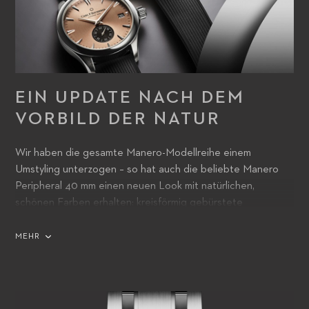
EIN UPDATE NACH DEM
VORBILD DER NATUR
Wir haben die gesamte Manero-Modellreihe einem
Umstyling unterzogen – so hat auch die beliebte Manero
Peripheral 40 mm einen neuen Look mit natürlichen,
schönen Farben erhalten: kreisförmig gebürstete
Zifferblätter in Blau, Lachsrosa, Braun und Grün, jeweils mit
schwarzer kleiner Sekunde, und silberweisse und schwarze
MEHR
Zifferblätter mit schwarzer bzw. silberweisser kleiner
Sekunde. Alle Varianten verfügen über ein
Edelstahlgehäuse und ein Armband aus Edelstahl.
Gemeinsam läuten die Uhren eine neue Ära farbenfroher,