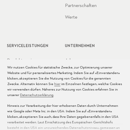
Partnerschaften
Werte
SERVICELEISTUNGEN
UNTERNEHMEN
Produktservice
Jobs
Wir nutzen Cookies für statistische Zwecke, zur Optimierung unserer
Pflege der Uhr
Presse
Website und für personalisiertes Marketing. Indem Sie auf «Einverstanden»
klicken, akzeptieren Sie die Nutzung von Cookies für die genannten
Bedienungsanleitungen
Kontakt
Zwecke. Alternativ können Sie
hier
im Einzelnen festlegen, welche Cookies
wir verwenden dürfen. Näheres zur Nutzung von Cookies erfahren Sie in
FAQ
unserer
Datenschutzerklärung
.
Hinweis zur Verarbeitung der hier erhobenen Daten durch Unternehmen
Servicezentren
wie Google oder Meta Inc. in den USA: Indem Sie auf «Einverstanden»
klicken, akzeptieren Sie auch, dass Ihre Daten gegebenenfalls in den USA
verarbeitet werden. Laut Einschätzung des Europäischen Gerichtshofs
besteht in den USA ein unzureichendes Datenschutzniveau, gemessen an