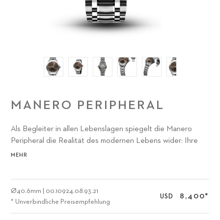
MANERO PERIPHERAL
Als Begleiter in allen Lebenslagen spiegelt die Manero
Peripheral die Realität des modernen Lebens wider: Ihre
natürlichen Farbtöne erinnern an die Notwendigkeit
MEHR
regelmässiger Arbeitspausen – um den Kopf
freizubekommen und die Energiespeicher aufzufüllen.
Ø
40.6mm
|
00.10924.08.93.21
8,400
*
USD
* Unverbindliche Preisempfehlung