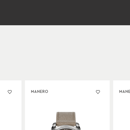
MANERO
MAN