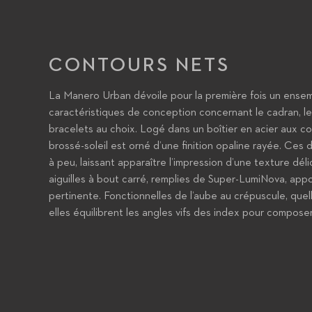
CONTOURS NETS
La Manero Urban dévoile pour la première fois un ense
caractéristiques de conception concernant le cadran, les 
bracelets au choix. Logé dans un boîtier en acier aux c
brossé-soleil est orné d’une finition opaline rayée. Ces 
à peu, laissant apparaître l’impression d’une texture dél
aiguilles à bout carré, remplies de Super-LumiNova, ap
pertinente. Fonctionnelles de l’aube au crépuscule, quell
elles équilibrent les angles vifs des index pour compose