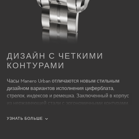
ДИЗАЙН С ЧЕТКИМИ
КОНТУРАМИ
Часы Manero Urban отличаются новым стильным
дизайном вариантов исполнения циферблата,
стрелок, индексов и ремешка. Заключенный в корпус
из нержавеющей стали с эргономичными контурами,
сатинированный циферблат с эффектом солнечных
лучей имеет полосатую матовую отделку, что
УЗНАТЬ БОЛЬШЕ
добавляет ему узнаваемости и тонкого ощущения
трехмерной текстуры. Смелым и целенаправленным