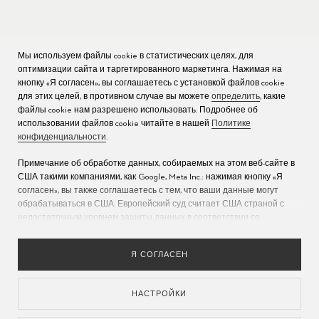
Мы используем файлы cookie в статистических целях, для
КОМПАНИЯ
оптимизации сайта и таргетированного маркетинга. Нажимая на
кнопку «Я согласен», вы соглашаетесь с установкой файлов cookie
Вакансии
для этих целей, в противном случае вы можете
определить
, какие
файлы cookie нам разрешено использовать. Подробнее об
Пресс
использовании файлов cookie читайте в нашей
Политике
конфиденциальности
.
Связаться с нами
Примечание об обработке данных, собираемых на этом веб-сайте в
США такими компаниями, как Google, Meta Inc.: нажимая кнопку «Я
согласен», вы также соглашаетесь с тем, что ваши данные могут
обрабатываться в США. Европейский суд считает США страной с
недостаточным уровнем защиты данных в соответствии со
стандартами ЕС (дополнительную информацию см. в разделе 9
Политики конфиденциальности
). Укажите
здесь
, что разрешены
Я СОГЛАСЕН
только основные файлы cookie, чтобы исключить возможность
описанной выше передачи данных.
НАСТРОЙКИ
ЯЗЫКИ