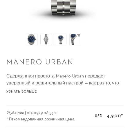
MANERO URBAN
Сдержанная простота Manero Urban передает
уверенный и решительный настрой — как раз то, что
нужно для навигации по изобилию возможностей и
УЗНАТЬ БОЛЬШЕ
занятий, представленных в самых захватывающих
городских условиях.
Ø
38.0mm
|
00.10929.08.53.21
4,900
*
USD
* Рекомендованная розничная цена