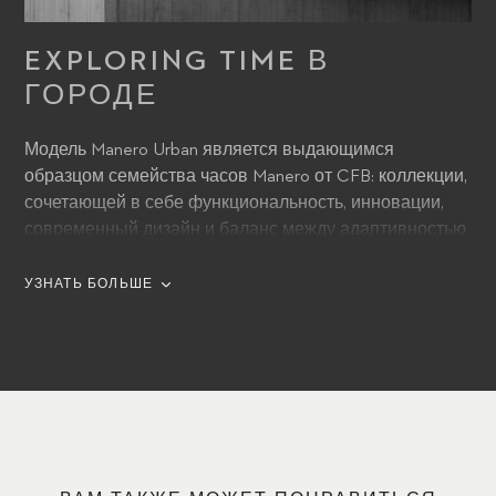
EXPLORING TIME В
ГОРОДЕ
Модель Manero Urban является выдающимся
образцом семейства часов Manero от CFB: коллекции,
сочетающей в себе функциональность, инновации,
современный дизайн и баланс между адаптивностью
и прочностью — все отличительные черты городской
среды и городского образа жизни. Автоматический
УЗНАТЬ БОЛЬШЕ
механизм этой модели, оснащенный калибром CFB
1950, имеет запас хода 38 часов, обеспечивая
прецизионную точность на протяжении длительного
времени.