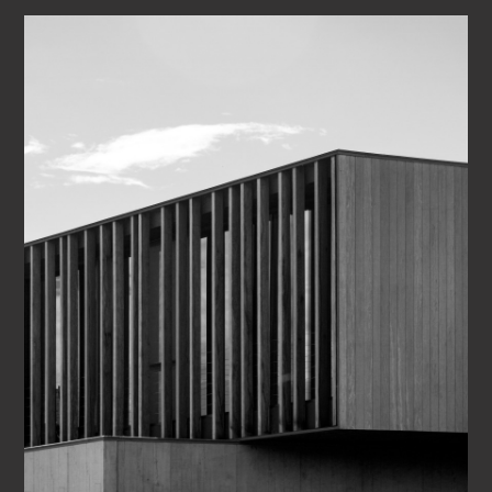
дополнением являются прямоугольные стрелки,
заполненные люминесцентным составом Super-
LumiNova, которые видны от заката до рассвета, при
любом освещении. В сочетании с остроугольными
индексами они создают уверенный и четкий внешний
вид.