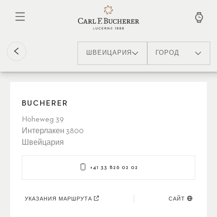
Перейти
к
основному
содержанию
ШВЕЙЦАРИЯ
ГОРОД
BUCHERER
Höheweg 39
Интерлакен 3800
Швейцария
+41 33 826 02 02
УКАЗАНИЯ МАРШРУТА
САЙТ