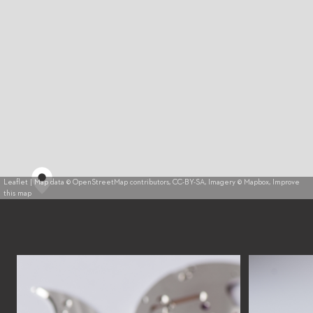
Leaflet
| Map data ©
OpenStreetMap
contributors,
CC-BY-SA
, Imagery ©
Mapbox
,
Improve
this map