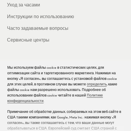
Уход за часами
Инструкции по использованию
Часто задаваемые вопросы
Сервисные центры
Мы используем файлы cookie в статистических целях, для
КОМПАНИЯ
оптимизации сайта и таргетированного маркетинга. Нажимая на
кнопку «Я согласен», вы соглашаетесь с установкой файлов cookie
Вакансии
для этих целей, в противном случае вы можете
определить
, какие
файлы cookie нам разрешено использовать. Подробнее об
Пресс
использовании файлов cookie читайте в нашей
Политике
конфиденциальности
.
Связаться с нами
Примечание об обработке данных, собираемых на этом веб-сайте в
США такими компаниями, как Google, Meta Inc.: нажимая кнопку «Я
согласен», вы также соглашаетесь с тем, что ваши данные могут
обрабатываться в США. Европейский суд считает США страной с